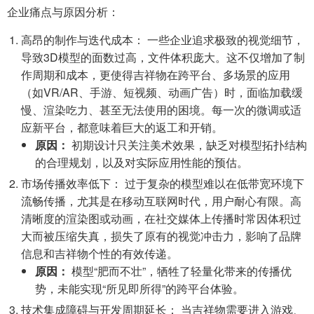
企业痛点与原因分析：
高昂的制作与迭代成本： 一些企业追求极致的视觉细节，
导致3D模型的面数过高，文件体积庞大。这不仅增加了制
作周期和成本，更使得吉祥物在跨平台、多场景的应用
（如VR/AR、手游、短视频、动画广告）时，面临加载缓
慢、渲染吃力、甚至无法使用的困境。每一次的微调或适
应新平台，都意味着巨大的返工和开销。
原因：
初期设计只关注美术效果，缺乏对模型拓扑结构
的合理规划，以及对实际应用性能的预估。
市场传播效率低下： 过于复杂的模型难以在低带宽环境下
流畅传播，尤其是在移动互联网时代，用户耐心有限。高
清晰度的渲染图或动画，在社交媒体上传播时常因体积过
大而被压缩失真，损失了原有的视觉冲击力，影响了品牌
信息和吉祥物个性的有效传递。
原因：
模型“肥而不壮”，牺牲了轻量化带来的传播优
势，未能实现“所见即所得”的跨平台体验。
技术集成障碍与开发周期延长： 当吉祥物需要进入游戏、