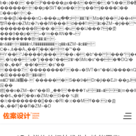
b�>j��)΄��!P�����ԫ��&���;�"k��B�޶�}
��������p�SVT�(w��ę��!j������
��x�;�-
m��@J����nQ+���պ��כ��7�Ma�jf��J��ͱ4j���Ѳ�
撆R��x�ZMz�7v��IW���/d��ٞ�Тז�c�ZM~�ji�� ߒ��sQz�����Ԡ��DW��3�De�n"��M�+/
��������B��:�-�u��IJ���7j�委
���9��p�=�'m��AN�ޭ�=/
��������B��:�-
�n&������nUf���������q��x�ZM~�
c��
Ϲ�+,&��Ὰܢ��F[��(�1�*"��
ϒ��"J����ԧ�����<�;�b"�� ���"j�����ܢ��
,�!q�� қ�*]/���؝�2��7�SMc�s"���ޭ�DQ/�
应�ܢ��F_��!� :�s"��
����7`��������F��+�SVT�n"��IJ����nQ
�应����B ��4�
w�D"��IJ�׭�-`������S��9�Dr�ji��EJ߅��gJ�
应��
矁[��x�ZM~�n"��IB؃��!'����Тѕ��+��(m��IK�ʭ�/|
��ϐܢ��F[��x�ZMz�G�� %嬩
�/c��������[[��<�RI:�:c��MΎ��:z�졾
�ܢ��F[��R�ZM~�D