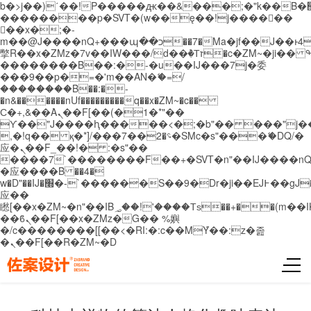
b�>j��)΄��!P�����ԫ��&���;�"k��B�޶�}
��������p�SVT�(w��ę��!j������
��x�;�-
m��@J����nQ+���պ��כ��7�Ma�jf��J��ͱ4j���Ѳ�
撆R��x�ZMz�7v��IW���/d��ٞ�Тז�c�ZM~�ji�� ߒ��sQz�����Ԡ��DW��3�De�n"��M�+/
��������B��:�-�u��IJ���7j�委
���9��p�=�'m��AN�ޭ�=/
��������B��:�-
�n&������nUf���������q��x�ZM~�
c��
Ϲ�+,&��Ὰܢ��F[��(�1�*"��
ϒ��"J����ԧ�����<�;�b"�� ���"j�����ܢ��
,�!q�� қ�*]/���؝�2��7�SMc�s"���ޭ�DQ/�
应�ܢ��F_��!� :�s"��
����7`��������F��+�SVT�n"��IJ����nQ
�应����B ��4�
w�D"��IJ�׭�-`������S��9�Dr�ji��EJ߅��gJ�
应��
矁[��x�ZM~�n"��IB؃��!'����Тѕ��+��(m��IK�ʭ�/|
��ϐܢ��F[��x�ZMz�G�� %嬩
�/c��������[[��<�RI:�:c��MΎ��:z�졾
�ܢ��F[��R�ZM~�D