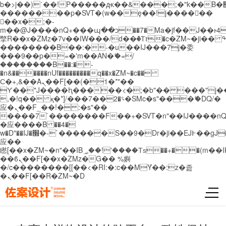
b�>j��)΄��!P�����ԫ��&���;�"k��B�޶�}
��������p�SVT�(w��ę��!j������
��x�;�-
m��@J����nQ+���պ��כ��7�Ma�jf��J��ͱ4j���Ѳ�
撆R��x�ZMz�7v��IW���/d��ٞ�Тז�c�ZM~�ji�� ߒ��sQz�����Ԡ��DW��3�De�n"��M�+/
��������B��:�-�u��IJ���7j�委
���9��p�=�'m��AN�ޭ�=/
��������B��:�-
�n&������nUf���������q��x�ZM~�
c��
Ϲ�+,&��Ὰܢ��F[��(�1�*"��
ϒ��"J����ԧ�����<�;�b"�� ���"j�����ܢ��
,�!q�� қ�*]/���؝�2��7�SMc�s"���ޭ�DQ/�
应�ܢ��F_��!� :�s"��
����7`��������F��+�SVT�n"��IJ����nQ
�应����B ��4�
w�D"��IJ�׭�-`������S��9�Dr�ji��EJ߅��gJ�
应��
矁[��x�ZM~�n"��IB؃��!'����Тѕ��+��(m��IK�ʭ�/|
��ϐܢ��F[��x�ZMz�G�� %嬩
�/c��������[[��<�RI:�:c��MΎ��:z�졾
�ܢ��F[��R�ZM~�D