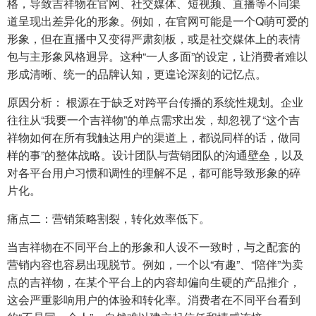
格，导致吉祥物在官网、社交媒体、短视频、直播等不同渠
道呈现出差异化的形象。例如，在官网可能是一个Q萌可爱的
形象，但在直播中又变得严肃刻板，或是社交媒体上的表情
包与主形象风格迥异。这种“一人多面”的设定，让消费者难以
形成清晰、统一的品牌认知，更遑论深刻的记忆点。
原因分析： 根源在于缺乏对跨平台传播的系统性规划。企业
往往从“我要一个吉祥物”的单点需求出发，却忽视了“这个吉
祥物如何在所有我触达用户的渠道上，都说同样的话，做同
样的事”的整体战略。设计团队与营销团队的沟通壁垒，以及
对各平台用户习惯和调性的理解不足，都可能导致形象的碎
片化。
痛点二：营销策略割裂，转化效率低下。
当吉祥物在不同平台上的形象和人设不一致时，与之配套的
营销内容也容易出现脱节。例如，一个以“有趣”、“陪伴”为卖
点的吉祥物，在某个平台上的内容却偏向生硬的产品推介，
这会严重影响用户的体验和转化率。消费者在不同平台看到