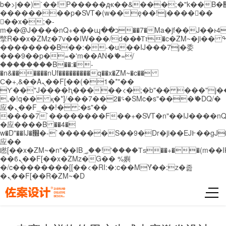
b�>j��)΄��!P�����ԫ��&���;�"k��B�޶�}
��������p�SVT�(w��ę��!j������
��x�;�-
m��@J����nQ+���պ��כ��7�Ma�jf��J��ͱ4j���Ѳ�
撆R��x�ZMz�7v��IW���/d��ٞ�Тז�c�ZM~�ji�� ߒ��sQz�����Ԡ��DW��3�De�n"��M�+/
��������B��:�-�u��IJ���7j�委
���9��p�=�'m��AN�ޭ�=/
��������B��:�-
�n&������nUf���������q��x�ZM~�
c��
Ϲ�+,&��Ὰܢ��F[��(�1�*"��
ϒ��"J����ԧ�����<�;�b"�� ���"j�����ܢ��
,�!q�� қ�*]/���؝�2��7�SMc�s"���ޭ�DQ/�
应�ܢ��F_��!� :�s"��
����7`��������F��+�SVT�n"��IJ����nQ
�应����B ��4�
w�D"��IJ�׭�-`������S��9�Dr�ji��EJ߅��gJ�
应��
矁[��x�ZM~�n"��IB؃��!'����Тѕ��+��(m��IK�ʭ�/|
��ϐܢ��F[��x�ZMz�G�� %嬩
�/c��������[[��<�RI:�:c��MΎ��:z�졾
�ܢ��F[��R�ZM~�D