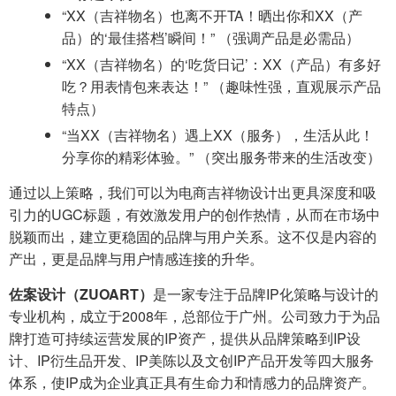
“XX（吉祥物名）也离不开TA！晒出你和XX（产
品）的‘最佳搭档’瞬间！” （强调产品是必需品）
“XX（吉祥物名）的‘吃货日记’：XX（产品）有多好
吃？用表情包来表达！” （趣味性强，直观展示产品
特点）
“当XX（吉祥物名）遇上XX（服务），生活从此
！
分享你的精彩体验。” （突出服务带来的生活改变）
通过以上策略，我们可以为电商吉祥物设计出更具深度和吸
引力的UGC标题，有效激发用户的创作热情，从而在市场中
脱颖而出，建立更稳固的品牌与用户关系。这不仅是内容的
产出，更是品牌与用户情感连接的升华。
佐案设计（ZUOART）
是一家专注于品牌IP化策略与设计的
专业机构，成立于2008年，总部位于广州。公司致力于为品
牌打造可持续运营发展的IP资产，提供从品牌策略到IP设
计、IP衍生品开发、IP美陈以及文创IP产品开发等四大服务
体系，使IP成为企业真正具有生命力和情感力的品牌资产。