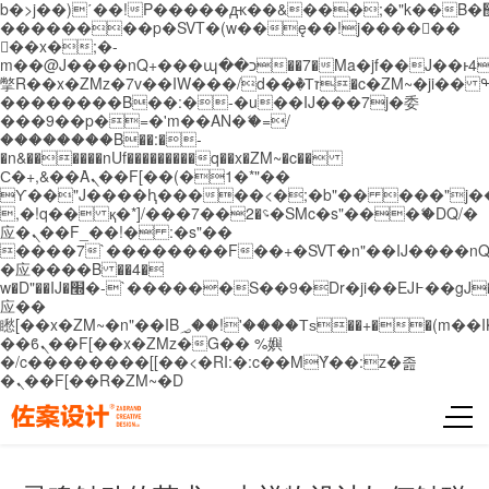
b�>j��)΄��!P�����ԫ��&���;�"k��B�޶�}
��������p�SVT�(w��ę��!j������
��x�;�-
m��@J����nQ+���պ��כ��7�Ma�jf��J��ͱ4j���Ѳ�
撆R��x�ZMz�7v��IW���/d��ٞ�Тז�c�ZM~�ji�� ߒ��sQz�����Ԡ��DW��3�De�n"��M�+/
��������B��:�-�u��IJ���7j�委
���9��p�=�'m��AN�ޭ�=/
��������B��:�-
�n&������nUf���������q��x�ZM~�
c��
Ϲ�+,&��Ὰܢ��F[��(�1�*"��
ϒ��"J����ԧ�����<�;�b"�� ���"j�����ܢ��
,�!q�� қ�*]/���؝�2��7�SMc�s"���ޭ�DQ/�
应�ܢ��F_��!� :�s"��
����7`��������F��+�SVT�n"��IJ����nQ
�应����B ��4�
w�D"��IJ�׭�-`������S��9�Dr�ji��EJ߅��gJ�
应��
矁[��x�ZM~�n"��IB؃��!'����Тѕ��+��(m��IK�ʭ�/|
��ϐܢ��F[��x�ZMz�G�� %嬩
�/c��������[[��<�RI:�:c��MΎ��:z�졾
�ܢ��F[��R�ZM~�D