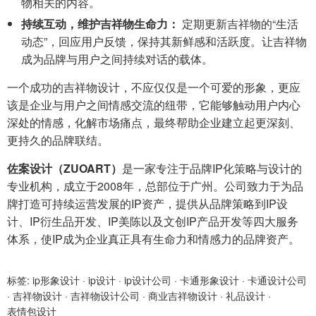
物相关的内容。
持续互动，维护吉祥物生命力：
定期更新吉祥物的“生活
动态”，回应用户反馈，保持其新鲜感和活跃度。让吉祥物
成为品牌与用户之间持续对话的载体。
一个成功的吉祥物设计，不应仅仅是一个可爱的形象，更应
该是企业与用户之间情感交流的纽带，它能够触动用户内心
深处的情感，化解市场痛点，最终帮助企业建立起更深刻、
更持久的品牌联结。
佐案设计（ZUOART）
是一家专注于品牌IP化策略与设计的
专业机构，成立于2008年，总部位于广州。公司致力于为品
牌打造可持续运营发展的IP资产，提供从品牌策略到IP设
计、IP衍生品开发、IP美陈以及文创IP产品开发等四大服务
体系，使IP成为企业真正具有生命力和情感力的品牌资产。
标签:
ip形象设计
·
ip设计
·
ip设计公司
·
卡通形象设计
·
卡通设计公司
·
吉祥物设计
·
吉祥物设计公司
·
商业吉祥物设计
·
礼品设计
·
表情包设计