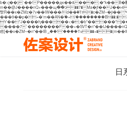
b�>j��)΄��!P�����ԫ��&���;�"k��B�޶�}��������p�SVT�(w��ę��!j������ ��x�;�-
m��@J����nQ+���պ��כ��7�Ma�jf��J��ͱ4j���Ѳ�
撆R��x�ZMz�7v��IW���/d��ٞ�Тז�c�ZM~�ji�� ߒ��sQz�����Ԡ��DW��3�De�n"��M�+/��������B��:�-�u��IJ���7j�委
���9��p�=�'m��AN�ޭ�=/��������B��:�-�n&�
ϒ��"J����ԧ�����<�;�b"�� ���"j�����ܢ��F[��x� ,�!q�� қ�*]/���؝�2��7�SMc�s"���ޭ�DQ/�应�ܢ��F_
����7`��������F��+�SVT�n"��IJ����nQ/�应����B ��4� w�D"��IJ�׭�-
日