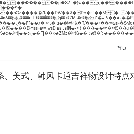
�����nUf���������q��x�ZM~�
c�� Ϲ�+,&��Ὰܢ��F[��(�1�*"��
��!� :�s"��
`������S��9�Dr�ji��EJ߅��gJ�应��
首页
系、美式、韩风卡通吉祥物设计特点