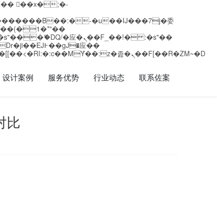
矁[��x�ZM~�n"��IB؃��!'����Тѕ��+��(m��IK�ʭ�/|��ϐܢ��F[��x�ZMz�G�� %嬩�/c��������[[��<�RI:�:c��MΎ��:z�졾�ܢ��F[��R�ZM~�D
设计案例
服务优势
行业动态
联系佐案
对比