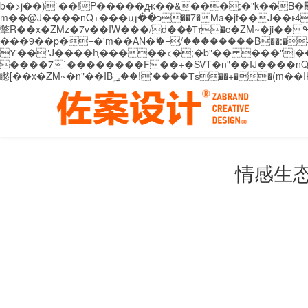
b�>j��)΄��!P�����ԫ��&���;�"k��B�޶�}��������p�SVT�(w��ę��!j������ ��x�;�-
m��@J����nQ+���պ��כ��7�Ma�jf��J��ͱ4j���Ѳ�
撆R��x�ZMz�7v��IW���/d��ٞ�Тז�c�ZM~�ji�� ߒ��sQz�����Ԡ��DW��3�De�n"��M�+/��������B��:�-�u��IJ���7j�委
���9��p�=�'m��AN�ޭ�=/��������B��:�-�n&�
ϒ��"J����ԧ�����<�;�b"�� ���"j�����ܢ��F[��x� ,�!q�� қ�*]/���؝�2��7�SMc�s"���ޭ�DQ/�应�ܢ��F_
����7`��������F��+�SVT�n"��IJ����nQ/�应����B ��4� w�D"��IJ�׭�-
情感生态