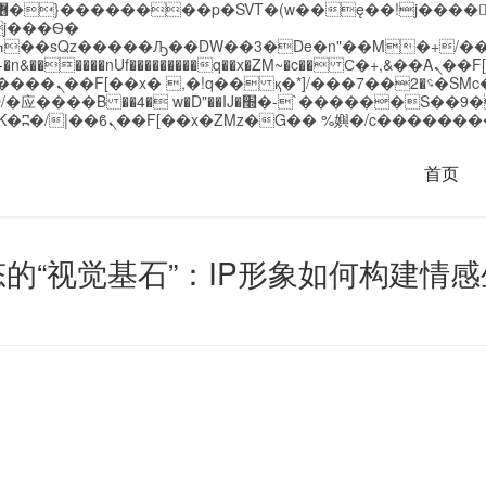
�����nUf���������q��x�ZM~�
c�� Ϲ�+,&��Ὰܢ��F[��(�1�*"��
��!� :�s"��
`������S��9�Dr�ji��EJ߅��gJ�应��
首页
的“视觉基石”：IP形象如何构建情