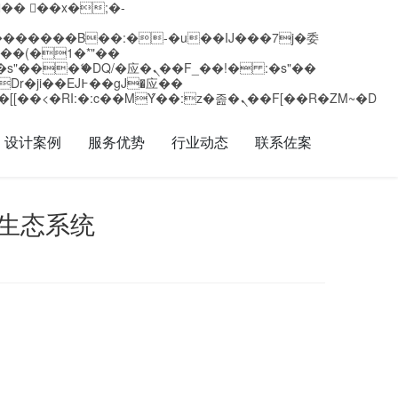
矁[��x�ZM~�n"��IB؃��!'����Тѕ��+��(m��IK�ʭ�/|��ϐܢ��F[��x�ZMz�G�� %嬩�/c��������[[��<�RI:�:c��MΎ��:z�졾�ܢ��F[��R�ZM~�D
设计案例
服务优势
行业动态
联系佐案
感生态系统