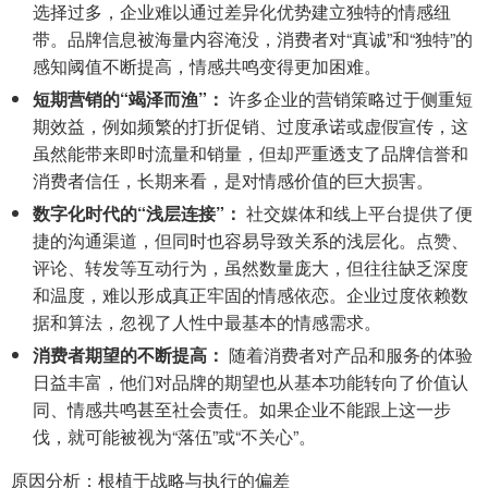
选择过多，企业难以通过差异化优势建立独特的情感纽
带。品牌信息被海量内容淹没，消费者对“真诚”和“独特”的
感知阈值不断提高，情感共鸣变得更加困难。
短期营销的“竭泽而渔”：
许多企业的营销策略过于侧重短
期效益，例如频繁的打折促销、过度承诺或虚假宣传，这
虽然能带来即时流量和销量，但却严重透支了品牌信誉和
消费者信任，长期来看，是对情感价值的巨大损害。
数字化时代的“浅层连接”：
社交媒体和线上平台提供了便
捷的沟通渠道，但同时也容易导致关系的浅层化。点赞、
评论、转发等互动行为，虽然数量庞大，但往往缺乏深度
和温度，难以形成真正牢固的情感依恋。企业过度依赖数
据和算法，忽视了人性中最基本的情感需求。
消费者期望的不断提高：
随着消费者对产品和服务的体验
日益丰富，他们对品牌的期望也从基本功能转向了价值认
同、情感共鸣甚至社会责任。如果企业不能跟上这一步
伐，就可能被视为“落伍”或“不关心”。
原因分析：根植于战略与执行的偏差