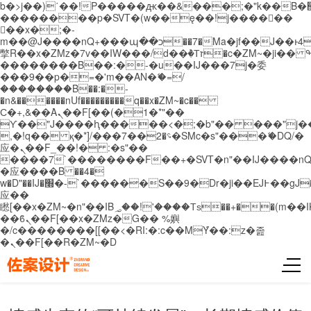
b�>j��)΄��!P�����ԫ��&���;�"k��B�޶�}
��������p�SVT�(w��ę��!j������
��x�;�-
m��@J����nQ+���պ��כ��7�Ma�jf��J��ͱ4j���Ѳ�
撆R��x�ZMz�7v��IW���/d��ٞ�Тז�c�ZM~�ji�� ߒ��sQz�����Ԡ��DW��3�De�n"��M�+/
��������B��:�-�u��IJ���7j�委
���9��p�=�'m��AN�ޭ�=/
��������B��:�-
�n&������nUf���������q��x�ZM~�
c��
Ϲ�+,&��Ὰܢ��F[��(�1�*"��
ϒ��"J����ԧ�����<�;�b"�� ���"j�����ܢ��
,�!q�� қ�*]/���؝�2��7�SMc�s"���ޭ�DQ/�
应�ܢ��F_��!� :�s"��
����7`��������F��+�SVT�n"��IJ����nQ
�应����B ��4�
w�D"��IJ�׭�-`������S��9�Dr�ji��EJ߅��gJ�
应��
矁[��x�ZM~�n"��IB؃��!'����Тѕ��+��(m��IK�ʭ�/|
��ϐܢ��F[��x�ZMz�G�� %嬩
�/c��������[[��<�RI:�:c��MΎ��:z�졾
�ܢ��F[��R�ZM~�D