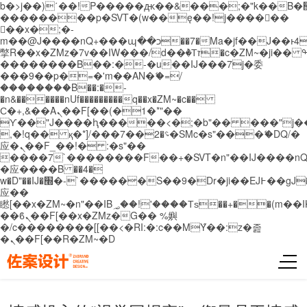
b�>j��)΄��!P�����ԫ��&���;�"k��B�޶�}
��������p�SVT�(w��ę��!j������
��x�;�-
m��@J����nQ+���պ��כ��7�Ma�jf��J��ͱ4j���Ѳ�
撆R��x�ZMz�7v��IW���/d��ٞ�Тז�c�ZM~�ji�� ߒ��sQz�����Ԡ��DW��3�De�n"��M�+/
��������B��:�-�u��IJ���7j�委
���9��p�=�'m��AN�ޭ�=/
��������B��:�-
�n&������nUf���������q��x�ZM~�
c��
Ϲ�+,&��Ὰܢ��F[��(�1�*"��
ϒ��"J����ԧ�����<�;�b"�� ���"j�����ܢ��
,�!q�� қ�*]/���؝�2��7�SMc�s"���ޭ�DQ/�
应�ܢ��F_��!� :�s"��
����7`��������F��+�SVT�n"��IJ����nQ
�应����B ��4�
w�D"��IJ�׭�-`������S��9�Dr�ji��EJ߅��gJ�
应��
矁[��x�ZM~�n"��IB؃��!'����Тѕ��+��(m��IK�ʭ�/|
��ϐܢ��F[��x�ZMz�G�� %嬩
�/c��������[[��<�RI:�:c��MΎ��:z�졾
�ܢ��F[��R�ZM~�D