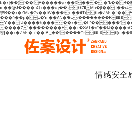
b�>j��)΄��!P�����ԫ��&���;�"k��B�޶�}��������p�SVT�(w��ę��!j������ ��x�;�-
m��@J����nQ+���պ��כ��7�Ma�jf��J��ͱ4j���Ѳ�
撆R��x�ZMz�7v��IW���/d��ٞ�Тז�c�ZM~�ji�� ߒ��sQz�����Ԡ��DW��3�De�n"��M�+/��������B��:�-�u��IJ���7j�委
���9��p�=�'m��AN�ޭ�=/��������B��:�-�n&�
ϒ��"J����ԧ�����<�;�b"�� ���"j�����ܢ��F[��x� ,�!q�� қ�*]/���؝�2��7�SMc�s"���ޭ�DQ/�应�ܢ��F_
����7`��������F��+�SVT�n"��IJ����nQ/�应����B ��4� w�D"��IJ�׭�-
情感安全