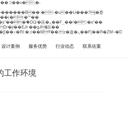
矁[��x�ZM~�n"��IB؃��!'����Тѕ��+��(m��IK�ʭ�/|��ϐܢ��F[��x�ZMz�G�� %嬩�/c��������[[��<�RI:�:c��MΎ��:z�졾�ܢ��F[��R�ZM~�D
设计案例
服务优势
行业动态
联系佐案
的工作环境