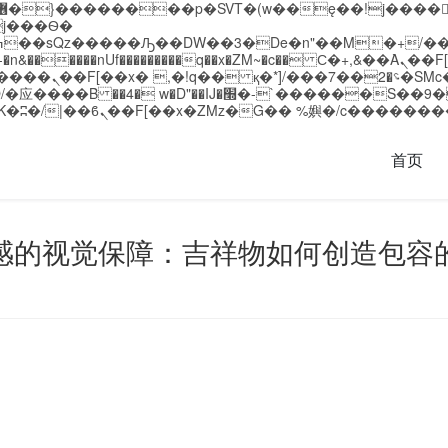
�����nUf���������q��x�ZM~�
c�� Ϲ�+,&��Ὰܢ��F[��(�1�*"��
��!� :�s"��
`������S��9�Dr�ji��EJ߅��gJ�应��
首页
感的视觉保障：吉祥物如何创造包容