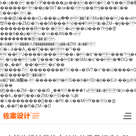
b�>j��)΄��!P�����ԫ��&���;�"k��B�޶�}
��������p�SVT�(w��ę��!j������
��x�;�-
m��@J����nQ+���պ��כ��7�Ma�jf��J��ͱ4j���Ѳ�
撆R��x�ZMz�7v��IW���/d��ٞ�Тז�c�ZM~�ji�� ߒ��sQz�����Ԡ��DW��3�De�n"��M�+/
��������B��:�-�u��IJ���7j�委
���9��p�=�'m��AN�ޭ�=/
��������B��:�-
�n&������nUf���������q��x�ZM~�
c��
Ϲ�+,&��Ὰܢ��F[��(�1�*"��
ϒ��"J����ԧ�����<�;�b"�� ���"j�����ܢ��
,�!q�� қ�*]/���؝�2��7�SMc�s"���ޭ�DQ/�
应�ܢ��F_��!� :�s"��
����7`��������F��+�SVT�n"��IJ����nQ
�应����B ��4�
w�D"��IJ�׭�-`������S��9�Dr�ji��EJ߅��gJ�
应��
矁[��x�ZM~�n"��IB؃��!'����Тѕ��+��(m��IK�ʭ�/|
��ϐܢ��F[��x�ZMz�G�� %嬩
�/c��������[[��<�RI:�:c��MΎ��:z�졾
�ܢ��F[��R�ZM~�D