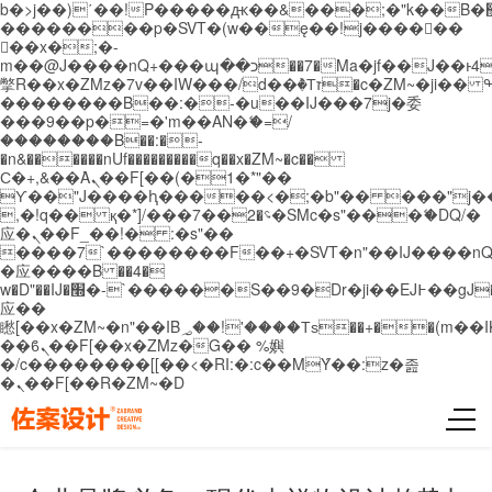
b�>j��)΄��!P�����ԫ��&���;�"k��B�޶�}
��������p�SVT�(w��ę��!j������
��x�;�-
m��@J����nQ+���պ��כ��7�Ma�jf��J��ͱ4j���Ѳ�
撆R��x�ZMz�7v��IW���/d��ٞ�Тז�c�ZM~�ji�� ߒ��sQz�����Ԡ��DW��3�De�n"��M�+/
��������B��:�-�u��IJ���7j�委
���9��p�=�'m��AN�ޭ�=/
��������B��:�-
�n&������nUf���������q��x�ZM~�
c��
Ϲ�+,&��Ὰܢ��F[��(�1�*"��
ϒ��"J����ԧ�����<�;�b"�� ���"j�����ܢ��
,�!q�� қ�*]/���؝�2��7�SMc�s"���ޭ�DQ/�
应�ܢ��F_��!� :�s"��
����7`��������F��+�SVT�n"��IJ����nQ
�应����B ��4�
w�D"��IJ�׭�-`������S��9�Dr�ji��EJ߅��gJ�
应��
矁[��x�ZM~�n"��IB؃��!'����Тѕ��+��(m��IK�ʭ�/|
��ϐܢ��F[��x�ZMz�G�� %嬩
�/c��������[[��<�RI:�:c��MΎ��:z�졾
�ܢ��F[��R�ZM~�D