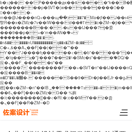
b�>j��)΄��!P�����ԫ��&���;�"k��B�޶�}
��������p�SVT�(w��ę��!j������
��x�;�-
m��@J����nQ+���պ��כ��7�Ma�jf��J��ͱ4j���Ѳ�
撆R��x�ZMz�7v��IW���/d��ٞ�Тז�c�ZM~�ji�� ߒ��sQz�����Ԡ��DW��3�De�n"��M�+/
��������B��:�-�u��IJ���7j�委
���9��p�=�'m��AN�ޭ�=/
��������B��:�-
�n&������nUf���������q��x�ZM~�
c��
Ϲ�+,&��Ὰܢ��F[��(�1�*"��
ϒ��"J����ԧ�����<�;�b"�� ���"j�����ܢ��
,�!q�� қ�*]/���؝�2��7�SMc�s"���ޭ�DQ/�
应�ܢ��F_��!� :�s"��
����7`��������F��+�SVT�n"��IJ����nQ
�应����B ��4�
w�D"��IJ�׭�-`������S��9�Dr�ji��EJ߅��gJ�
应��
矁[��x�ZM~�n"��IB؃��!'����Тѕ��+��(m��IK�ʭ�/|
��ϐܢ��F[��x�ZMz�G�� %嬩
�/c��������[[��<�RI:�:c��MΎ��:z�졾
�ܢ��F[��R�ZM~�D