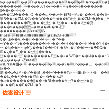
b�>j��)΄��!P�����ԫ��&���;�"k��B�޶�}
��������p�SVT�(w��ę��!j������
��x�;�-
m��@J����nQ+���պ��כ��7�Ma�jf��J��ͱ4j���Ѳ�
撆R��x�ZMz�7v��IW���/d��ٞ�Тז�c�ZM~�ji�� ߒ��sQz�����Ԡ��DW��3�De�n"��M�+/
��������B��:�-�u��IJ���7j�委
���9��p�=�'m��AN�ޭ�=/
��������B��:�-
�n&������nUf���������q��x�ZM~�
c��
Ϲ�+,&��Ὰܢ��F[��(�1�*"��
ϒ��"J����ԧ�����<�;�b"�� ���"j�����ܢ��
,�!q�� қ�*]/���؝�2��7�SMc�s"���ޭ�DQ/�
应�ܢ��F_��!� :�s"��
����7`��������F��+�SVT�n"��IJ����nQ
�应����B ��4�
w�D"��IJ�׭�-`������S��9�Dr�ji��EJ߅��gJ�
应��
矁[��x�ZM~�n"��IB؃��!'����Тѕ��+��(m��IK�ʭ�/|
��ϐܢ��F[��x�ZMz�G�� %嬩
�/c��������[[��<�RI:�:c��MΎ��:z�졾
�ܢ��F[��R�ZM~�D