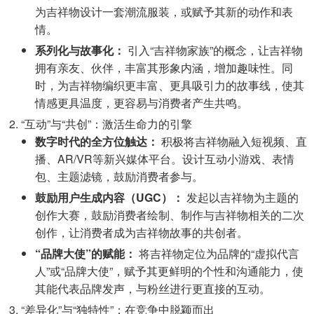
为吉祥物设计一套潮流服装，或赋予其新的动作和表
情。
系列化与故事化：
引入“吉祥物家族”的概念，让吉祥物
拥有亲友、伙伴，丰富其形象内涵，增加趣味性。同
时，为吉祥物编织更丰富、更具吸引力的故事线，使其
情感更具温度，更容易与消费者产生共鸣。
“互动”与“共创”：激活生命力的引擎
数字时代的全方位触达：
积极将吉祥物融入短视频、直
播、AR/VR等新兴媒体平台。设计互动小游戏、表情
包、主题滤镜，鼓励消费者参与。
鼓励用户生成内容（UGC）：
发起以吉祥物为主题的
创作大赛，鼓励消费者绘制、制作与吉祥物相关的二次
创作，让消费者成为吉祥物故事的共创者。
“品牌大使”的赋能：
将吉祥物定位为品牌的“虚拟代言
人”或“品牌大使”，赋予其更鲜明的个性和沟通能力，使
其能代表品牌发声，与粉丝进行更直接的互动。
“差异化”与“独特性”：在竞争中脱颖而出