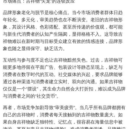
市场痛点：吉祥物“失宠”的连锁反应
品牌形象老化与脱节是核心痛点。当今市场消费者群体日趋
年轻化、多元化，审美趋势也在不断演变。老旧的吉祥物形
象，其设计风格、色彩搭配、甚至所传递的价值观，都可能
与新生代消费者的认知产生隔阂，显得格格不入。这导致吉
祥物难以在新时期与目标受众建立有效的情感连接，品牌形
象也随之显得保守、缺乏活力。
互动性与参与度不足也让吉祥物黯然失色。过去，吉祥物可
能更多地停留在平面广告、包装设计等静态呈现上，缺乏与
消费者在数字时代的互动。社交媒体的兴起，要求品牌能够
通过各种渠道与消费者建立实时、双向的沟通。如果吉祥物
仅仅是一个“摆设”，其生命力自然会大打折扣，难以成为品牌
与消费者之间的“社交货币”。
再者，市场竞争加剧导致“审美疲劳”。当几乎所有品牌都拥有
自己的吉祥物时，消费者每天接触到的吉祥物数量庞大。如
果自身吉祥物缺乏独特性、记忆点，很容易在海量信息中被
淹没，甚至与竞品吉祥物“撞脸”，造成消费者混淆，品牌辨识