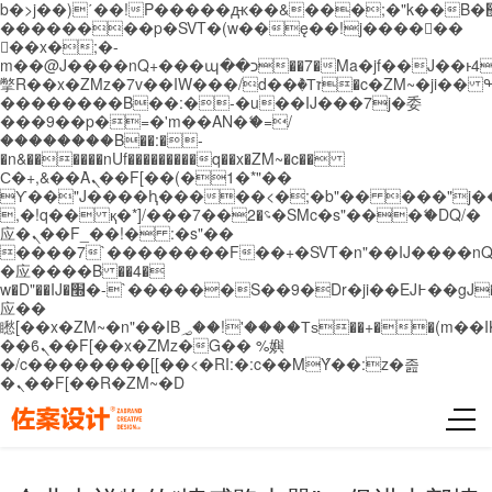
b�>j��)΄��!P�����ԫ��&���;�"k��B�޶�}
��������p�SVT�(w��ę��!j������
��x�;�-
m��@J����nQ+���պ��כ��7�Ma�jf��J��ͱ4j���Ѳ�
撆R��x�ZMz�7v��IW���/d��ٞ�Тז�c�ZM~�ji�� ߒ��sQz�����Ԡ��DW��3�De�n"��M�+/
��������B��:�-�u��IJ���7j�委
���9��p�=�'m��AN�ޭ�=/
��������B��:�-
�n&������nUf���������q��x�ZM~�
c��
Ϲ�+,&��Ὰܢ��F[��(�1�*"��
ϒ��"J����ԧ�����<�;�b"�� ���"j�����ܢ��
,�!q�� қ�*]/���؝�2��7�SMc�s"���ޭ�DQ/�
应�ܢ��F_��!� :�s"��
����7`��������F��+�SVT�n"��IJ����nQ
�应����B ��4�
w�D"��IJ�׭�-`������S��9�Dr�ji��EJ߅��gJ�
应��
矁[��x�ZM~�n"��IB؃��!'����Тѕ��+��(m��IK�ʭ�/|
��ϐܢ��F[��x�ZMz�G�� %嬩
�/c��������[[��<�RI:�:c��MΎ��:z�졾
�ܢ��F[��R�ZM~�D