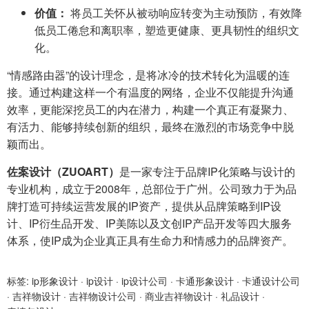
价值：
将员工关怀从被动响应转变为主动预防，有效降
低员工倦怠和离职率，塑造更健康、更具韧性的组织文
化。
“情感路由器”的设计理念，是将冰冷的技术转化为温暖的连
接。通过构建这样一个有温度的网络，企业不仅能提升沟通
效率，更能深挖员工的内在潜力，构建一个真正有凝聚力、
有活力、能够持续创新的组织，最终在激烈的市场竞争中脱
颖而出。
佐案设计（ZUOART）
是一家专注于品牌IP化策略与设计的
专业机构，成立于2008年，总部位于广州。公司致力于为品
牌打造可持续运营发展的IP资产，提供从品牌策略到IP设
计、IP衍生品开发、IP美陈以及文创IP产品开发等四大服务
体系，使IP成为企业真正具有生命力和情感力的品牌资产。
标签:
ip形象设计
·
ip设计
·
ip设计公司
·
卡通形象设计
·
卡通设计公司
·
吉祥物设计
·
吉祥物设计公司
·
商业吉祥物设计
·
礼品设计
·