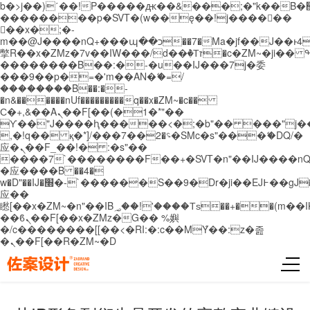
b�>j��)΄��!P�����ԫ��&���;�"k��B�޶�}
��������p�SVT�(w��ę��!j������
��x�;�-
m��@J����nQ+���պ��כ��7�Ma�jf��J��ͱ4j���Ѳ�
撆R��x�ZMz�7v��IW���/d��ٞ�Тז�c�ZM~�ji�� ߒ��sQz�����Ԡ��DW��3�De�n"��M�+/
��������B��:�-�u��IJ���7j�委
���9��p�=�'m��AN�ޭ�=/
��������B��:�-
�n&������nUf���������q��x�ZM~�
c��
Ϲ�+,&��Ὰܢ��F[��(�1�*"��
ϒ��"J����ԧ�����<�;�b"�� ���"j�����ܢ��
,�!q�� қ�*]/���؝�2��7�SMc�s"���ޭ�DQ/�
应�ܢ��F_��!� :�s"��
����7`��������F��+�SVT�n"��IJ����nQ
�应����B ��4�
w�D"��IJ�׭�-`������S��9�Dr�ji��EJ߅��gJ�
应��
矁[��x�ZM~�n"��IB؃��!'����Тѕ��+��(m��IK�ʭ�/|
��ϐܢ��F[��x�ZMz�G�� %嬩
�/c��������[[��<�RI:�:c��MΎ��:z�졾
�ܢ��F[��R�ZM~�D