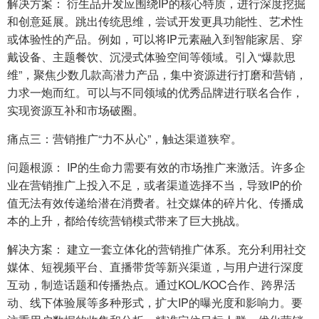
解决方案： 衍生品开发应围绕IP的核心特质，进行深度挖掘
和创意延展。跳出传统思维，尝试开发更具功能性、艺术性
或体验性的产品。例如，可以将IP元素融入到智能家居、穿
戴设备、主题餐饮、沉浸式体验空间等领域。引入“爆款思
维”，聚焦少数几款高潜力产品，集中资源进行打磨和营销，
力求一炮而红。可以与不同领域的优秀品牌进行联名合作，
实现资源互补和市场破圈。
痛点三：营销推广“力不从心”，触达渠道狭窄。
问题根源： IP的生命力需要有效的市场推广来激活。许多企
业在营销推广上投入不足，或者渠道选择不当，导致IP的价
值无法有效传递给潜在消费者。社交媒体的碎片化、传播成
本的上升，都给传统营销模式带来了巨大挑战。
解决方案： 建立一套立体化的营销推广体系。充分利用社交
媒体、短视频平台、直播带货等新兴渠道，与用户进行深度
互动，制造话题和传播热点。通过KOL/KOC合作、跨界活
动、线下体验展等多种形式，扩大IP的曝光度和影响力。要