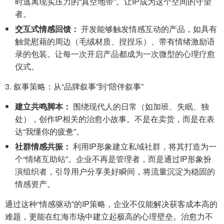
时逃离现实压力的“真空地带”。让IP成为这个空间的守望
者。
交互式情感回馈：
开发能够触发情感互动的产品，如具有
触觉慰藉的周边（毛绒材质、捏捏乐）、带有情绪激励语
录的包装。让每一次开启产品都成为一次微型的心理疗愈
仪式。
3. 叙事策略：从“品牌叙事”到“陪伴叙事”
建立共鸣脚本：
围绕现代人的日常（如加班、失眠、独
处），创作IP相关的治愈小故事。不是在卖货，而是在表
达“我懂你的疲惫”。
社群情感共振：
利用IP形象建立私域社群，将其打造为一
个“情绪互助站”。企业不再是管理者，而是通过IP形象扮
演组织者，引导用户分享美好瞬间，将流量沉淀为稳固的
情感资产。
通过这种“情感驱动”的IP策略，企业不仅能解决获客成本高的
难题，更能在红海市场中建立起极高的心理壁垒。治愈力不