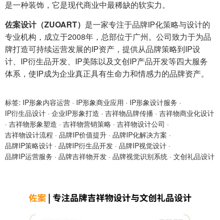
是一种装饰，它是现代商业中最稀缺的软实力。
佐案设计（ZUOART）
是一家专注于品牌IP化策略与设计的
专业机构，成立于2008年，总部位于广州。公司致力于为品
牌打造可持续运营发展的IP资产，提供从品牌策略到IP设
计、IP衍生品开发、IP美陈以及文创IP产品开发等四大服务
体系，使IP成为企业真正具有生命力和情感力的品牌资产。
标签:
IP形象内容运营
·
IP形象商业应用
·
IP形象设计服务
·
IP衍生品设计
·
企业IP形象打造
·
吉祥物品牌传播
·
吉祥物商业化设计
·
吉祥物形象塑造
·
吉祥物营销策略
·
吉祥物设计公司
·
吉祥物设计流程
·
品牌IP价值提升
·
品牌IP化解决方案
·
品牌IP策略设计
·
品牌IP衍生品开发
·
品牌IP视觉设计
·
品牌IP运营服务
·
品牌吉祥物开发
·
品牌视觉识别系统
·
文创礼品设计