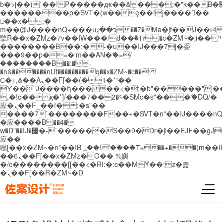
b�>j��)΄��!P�����ԫ��&���;�"k��B�޶�}
��������p�SVT�(w��ę��!j������
��x�;�-
m��@J����nQ+���պ��כ��7�Ma�jf��J��ͱ4j���Ѳ�
撆R��x�ZMz�7v��IW���/d��ٞ�Тז�c�ZM~�ji�� ߒ��sQz�����Ԡ��DW��3�De�n"��M�+/
��������B��:�-�u��IJ���7j�委
���9��p�=�'m��AN�ޭ�=/
��������B��:�-
�n&������nUf���������q��x�ZM~�
c��
Ϲ�+,&��Ὰܢ��F[��(�1�*"��
ϒ��"J����ԧ�����<�;�b"�� ���"j�����ܢ��
,�!q�� қ�*]/���؝�2��7�SMc�s"���ޭ�DQ/�
应�ܢ��F_��!� :�s"��
����7`��������F��+�SVT�n"��IJ����nQ
�应����B ��4�
w�D"��IJ�׭�-`������S��9�Dr�ji��EJ߅��gJ�
应��
矁[��x�ZM~�n"��IB؃��!'����Тѕ��+��(m��IK�ʭ�/|
��ϐܢ��F[��x�ZMz�G�� %嬩
�/c��������[[��<�RI:�:c��MΎ��:z�졾
�ܢ��F[��R�ZM~�D