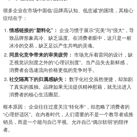
很多企业在市场中面临“品牌高认知、低忠诚”的困境，其核心
症结在于：
情感链接的“塑料化”：
企业习惯于展示“完美”与“强大”，导
致品牌形象高冷、缺乏温度。在消费者眼中，这只是一桩
冰冷的交易，缺乏足以产生共鸣的灵魂。
同质化竞争带来的审美疲劳：
市场充斥着雷同的设计，缺
乏视觉识别度之外的“心理识别度”。当产品失去新鲜感，
消费者会迅速流向价格更低的竞争对手。
社交隔离下的归属感缺失：
数字化社交虽然便捷，却加剧
了真实的孤独。品牌如果无法提供精神慰藉，就无法进入
消费者的核心生活圈层。
根本原因： 企业往往过度关注“转化率”，却忽略了消费者的
“心理舒适区”。在内卷时代，人们需要的不是一个教导者或推
销员，而是一个能与自己平视、允许自己“偶尔软弱”的陪伴
者。