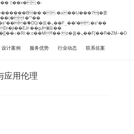
矁[��x�ZM~�n"��IB؃��!'����Тѕ��+��(m��IK�ʭ�/|��ϐܢ��F[��x�ZMz�G�� %嬩�/c��������[[��<�RI:�:c��MΎ��:z�졾�ܢ��F[��R�ZM~�D
设计案例
服务优势
行业动态
联系佐案
与应用伦理