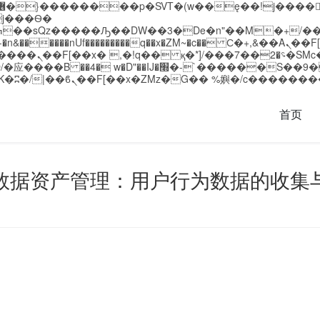
�����nUf���������q��x�ZM~�
c�� Ϲ�+,&��Ὰܢ��F[��(�1�*"��
��!� :�s"��
`������S��9�Dr�ji��EJ߅��gJ�应��
首页
的数据资产管理：用户行为数据的收集