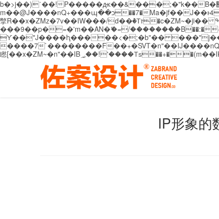
b�>j��)΄��!P�����ԫ��&���;�"k��B�޶�}��������p�SVT�(w��ę��!j������ ��x�;�-
m��@J����nQ+���պ��כ��7�Ma�jf��J��ͱ4j���Ѳ�
撆R��x�ZMz�7v��IW���/d��ٞ�Тז�c�ZM~�ji�� ߒ��sQz�����Ԡ��DW��3�De�n"��M�+/��������B��:�-�u��IJ���7j�委
���9��p�=�'m��AN�ޭ�=/��������B��:�-�n&�
ϒ��"J����ԧ�����<�;�b"�� ���"j�����ܢ��F[��x� ,�!q�� қ�*]/���؝�2��7�SMc�s"���ޭ�DQ/�应�ܢ��F_
����7`��������F��+�SVT�n"��IJ����nQ/�应����B ��4� w�D"��IJ�׭�-
IP形象