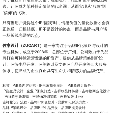
边。让IP成为某种特定情绪的代名词，从而实现从“形象”到
“信仰”的飞跃。
只有当用户觉得这个IP“懂我”时，情感价值的量化数据才会真
正跑通。归根结底，IP不是设计的终点，而是品牌与用户谈
一场长线恋爱的起点。
佐案设计（ZUOART）
是一家专注于品牌IP化策略与设计的
专业机构，成立于2008年，总部位于广州。公司致力于为品
牌打造可持续运营发展的IP资产，提供从品牌策略到IP设
计、IP衍生品开发、IP美陈以及文创IP产品开发等四大服务
体系，使IP成为企业真正具有生命力和情感力的品牌资产。
标签:
IP形象内容运营
·
IP形象商业应用
·
IP形象设计服务
·
IP衍生品设计
·
企业IP形象打造
·
吉祥物品牌传播
·
吉祥物商业化设计
·
吉祥物形象塑造
·
吉祥物营销策略
·
吉祥物设计公司
·
吉祥物设计流程
·
品牌IP价值提升
·
品牌IP化解决方案
·
品牌IP策略设计
·
品牌IP衍生品开发
·
品牌IP视觉设计
·
品牌IP运营服务
·
品牌吉祥物开发
·
品牌视觉识别系统
·
文创礼品设计