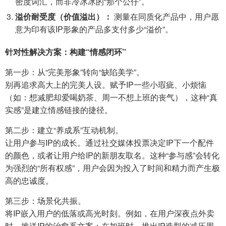
密度词汇，而非冷冰冰的“那个公仔”。
溢价耐受度（价值溢出）：
测量在同质化产品中，用户愿
意为印有该IP形象的产品多支付多少“溢价”。
针对性解决方案：构建“情感闭环”
第一步：从“完美形象”转向“缺陷美学”。
别再追求高大上的完美人设。赋予IP一些小瑕疵、小烦恼
（如：想减肥却爱喝奶茶、周一不想上班的丧气），这种“真
实感”是建立情感链接的捷径。
第二步：建立“养成系”互动机制。
让用户参与IP的成长。通过社交媒体投票决定IP下一个配件
的颜色，或者让用户给IP的新朋友取名。这种“参与感”会转化
为强烈的“所有权感”，用户会因为投入了时间和精力而产生极
高的忠诚度。
第三步：场景化共振。
将IP嵌入用户的低落或高光时刻。例如，在用户深夜点外卖
时，推送IP的治愈系文案；在加班时，推出IP造型的减压周