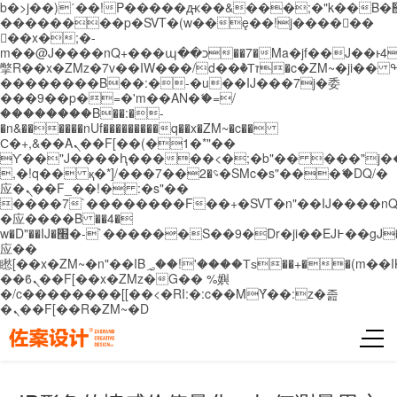
b�>j��)΄��!P�����ԫ��&���;�"k��B�޶�}
��������p�SVT�(w��ę��!j������
��x�;�-
m��@J����nQ+���պ��כ��7�Ma�jf��J��ͱ4j���Ѳ�
撆R��x�ZMz�7v��IW���/d��ٞ�Тז�c�ZM~�ji�� ߒ��sQz�����Ԡ��DW��3�De�n"��M�+/
��������B��:�-�u��IJ���7j�委
���9��p�=�'m��AN�ޭ�=/
��������B��:�-
�n&������nUf���������q��x�ZM~�
c��
Ϲ�+,&��Ὰܢ��F[��(�1�*"��
ϒ��"J����ԧ�����<�;�b"�� ���"j�����ܢ��
,�!q�� қ�*]/���؝�2��7�SMc�s"���ޭ�DQ/�
应�ܢ��F_��!� :�s"��
����7`��������F��+�SVT�n"��IJ����nQ
�应����B ��4�
w�D"��IJ�׭�-`������S��9�Dr�ji��EJ߅��gJ�
应��
矁[��x�ZM~�n"��IB؃��!'����Тѕ��+��(m��IK�ʭ�/|
��ϐܢ��F[��x�ZMz�G�� %嬩
�/c��������[[��<�RI:�:c��MΎ��:z�졾
�ܢ��F[��R�ZM~�D