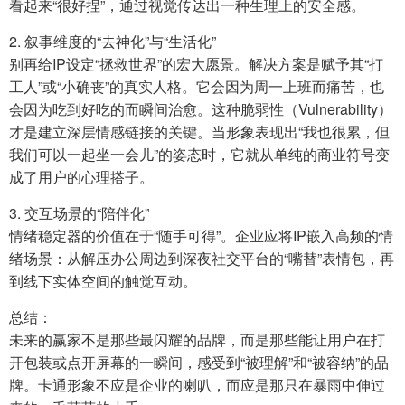
看起来“很好捏”，通过视觉传达出一种生理上的安全感。
2. 叙事维度的“去神化”与“生活化”
别再给IP设定“拯救世界”的宏大愿景。解决方案是赋予其“打
工人”或“小确丧”的真实人格。它会因为周一上班而痛苦，也
会因为吃到好吃的而瞬间治愈。这种脆弱性（Vulnerability）
才是建立深层情感链接的关键。当形象表现出“我也很累，但
我们可以一起坐一会儿”的姿态时，它就从单纯的商业符号变
成了用户的心理搭子。
3. 交互场景的“陪伴化”
情绪稳定器的价值在于“随手可得”。企业应将IP嵌入高频的情
绪场景：从解压办公周边到深夜社交平台的“嘴替”表情包，再
到线下实体空间的触觉互动。
总结：
未来的赢家不是那些最闪耀的品牌，而是那些能让用户在打
开包装或点开屏幕的一瞬间，感受到“被理解”和“被容纳”的品
牌。卡通形象不应是企业的喇叭，而应是那只在暴雨中伸过