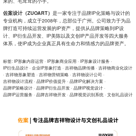
来的、毛茸茸的小手。
佐案设计（ZUOART）
是一家专注于品牌IP化策略与设计的
专业机构，成立于2008年，总部位于广州。公司致力于为品
牌打造可持续运营发展的IP资产，提供从品牌策略到IP设
计、IP衍生品开发、IP美陈以及文创IP产品开发等四大服务
体系，使IP成为企业真正具有生命力和情感力的品牌资产。
标签:
IP形象内容运营
·
IP形象商业应用
·
IP形象设计服务
·
IP衍生品设计
·
企业IP形象打造
·
吉祥物品牌传播
·
吉祥物商业化设计
·
吉祥物形象塑造
·
吉祥物营销策略
·
吉祥物设计公司
·
吉祥物设计流程
·
品牌IP价值提升
·
品牌IP化解决方案
·
品牌IP策略设计
·
品牌IP衍生品开发
·
品牌IP视觉设计
·
品牌IP运营服务
·
品牌吉祥物开发
·
品牌视觉识别系统
·
文创礼品设计