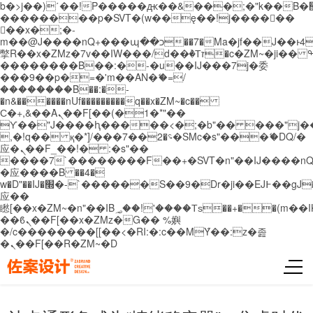
b�>j��)΄��!P�����ԫ��&���;�"k��B�޶�}
��������p�SVT�(w��ę��!j������
��x�;�-
m��@J����nQ+���պ��כ��7�Ma�jf��J��ͱ4j���Ѳ�
撆R��x�ZMz�7v��IW���/d��ٞ�Тז�c�ZM~�ji�� ߒ��sQz�����Ԡ��DW��3�De�n"��M�+/
��������B��:�-�u��IJ���7j�委
���9��p�=�'m��AN�ޭ�=/
��������B��:�-
�n&������nUf���������q��x�ZM~�
c��
Ϲ�+,&��Ὰܢ��F[��(�1�*"��
ϒ��"J����ԧ�����<�;�b"�� ���"j�����ܢ��
,�!q�� қ�*]/���؝�2��7�SMc�s"���ޭ�DQ/�
应�ܢ��F_��!� :�s"��
����7`��������F��+�SVT�n"��IJ����nQ
�应����B ��4�
w�D"��IJ�׭�-`������S��9�Dr�ji��EJ߅��gJ�
应��
矁[��x�ZM~�n"��IB؃��!'����Тѕ��+��(m��IK�ʭ�/|
��ϐܢ��F[��x�ZMz�G�� %嬩
�/c��������[[��<�RI:�:c��MΎ��:z�졾
�ܢ��F[��R�ZM~�D