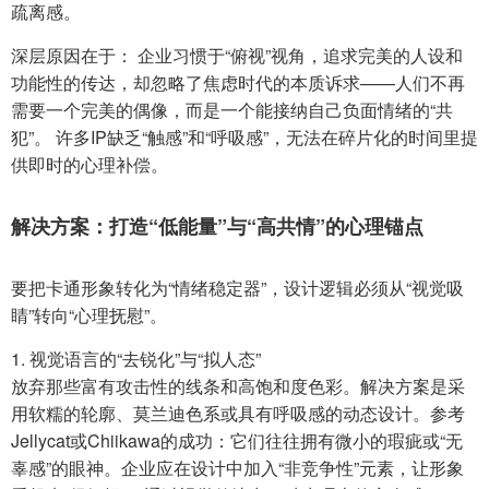
疏离感。
深层原因在于： 企业习惯于“俯视”视角，追求完美的人设和
功能性的传达，却忽略了焦虑时代的本质诉求——人们不再
需要一个完美的偶像，而是一个能接纳自己负面情绪的“共
犯”。 许多IP缺乏“触感”和“呼吸感”，无法在碎片化的时间里提
供即时的心理补偿。
解决方案：打造“低能量”与“高共情”的心理锚点
要把卡通形象转化为“情绪稳定器”，设计逻辑必须从“视觉吸
睛”转向“心理抚慰”。
1. 视觉语言的“去锐化”与“拟人态”
放弃那些富有攻击性的线条和高饱和度色彩。解决方案是采
用软糯的轮廓、莫兰迪色系或具有呼吸感的动态设计。参考
Jellycat或Chiikawa的成功：它们往往拥有微小的瑕疵或“无
辜感”的眼神。企业应在设计中加入“非竞争性”元素，让形象