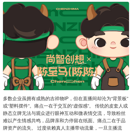
多数企业虽拥有成熟的吉祥物IP，但在直播间却沦为“背景板”
或“塑料摆件”。痛点一在于交互的“虚假感”。 传统的皮套人或
静态立牌无法与观众进行眼神互动和微表情交流，导致粉丝
难以产生情感共鸣，品牌亲和力停留在纸面。痛点二在于品
牌资产的流失。 过度依赖真人主播带动流量，一旦主播流