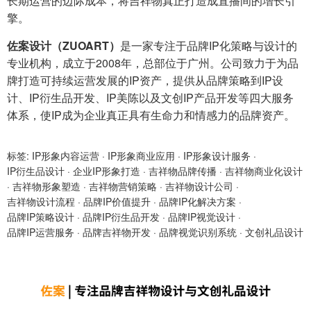
长期运营的边际成本，将吉祥物真正打造成直播间的增长引
擎。
佐案设计（ZUOART）
是一家专注于品牌IP化策略与设计的
专业机构，成立于2008年，总部位于广州。公司致力于为品
牌打造可持续运营发展的IP资产，提供从品牌策略到IP设
计、IP衍生品开发、IP美陈以及文创IP产品开发等四大服务
体系，使IP成为企业真正具有生命力和情感力的品牌资产。
标签:
IP形象内容运营
·
IP形象商业应用
·
IP形象设计服务
·
IP衍生品设计
·
企业IP形象打造
·
吉祥物品牌传播
·
吉祥物商业化设计
·
吉祥物形象塑造
·
吉祥物营销策略
·
吉祥物设计公司
·
吉祥物设计流程
·
品牌IP价值提升
·
品牌IP化解决方案
·
品牌IP策略设计
·
品牌IP衍生品开发
·
品牌IP视觉设计
·
品牌IP运营服务
·
品牌吉祥物开发
·
品牌视觉识别系统
·
文创礼品设计