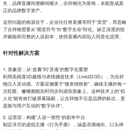
失，品牌直播间便瞬间哑火，吉祥物沦为装饰，未能形成真
正的品牌数字资产。
这些问题的根源在于，企业往往将直播等同于“卖货”，而忽略
了吉祥物需要从“视觉符号”向“数字生命”转化。缺乏深度的技
术赋能和完整的人设剧本，使得直播内容陷入同质化泥潭。
针对性解决方案
1. 形象层：从“皮囊”到“灵魂”的数字化重塑
利用高精度3D建模与表情捕捉技术（Live2D/3D），为吉祥
物注入灵动感。方案应侧重于“微表情映射”，确保主播的每一
次眨眼、撇嘴都能实时同步到虚拟形象上。这种技术上的“拟
人化”能有效打破屏幕隔阂，让吉祥物不仅是品牌的标志，更
是能与用户互动的“数字伙伴”。
2. 运营层：构建“人设一致性”的剧本中台
制定详尽的虚拟主播《行为手册》，涵盖语调倾向、口头禅