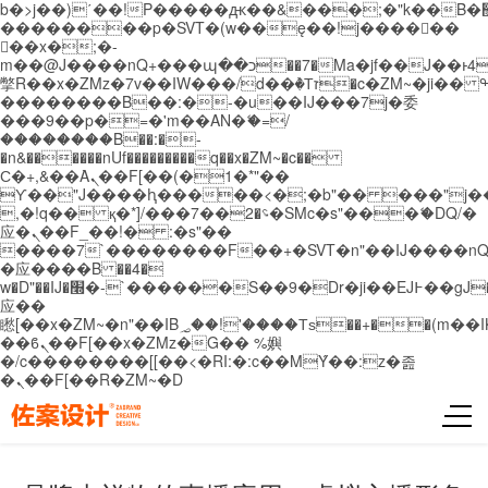
b�>j��)΄��!P�����ԫ��&���;�"k��B�޶�}
��������p�SVT�(w��ę��!j������
��x�;�-
m��@J����nQ+���պ��כ��7�Ma�jf��J��ͱ4j���Ѳ�
撆R��x�ZMz�7v��IW���/d��ٞ�Тז�c�ZM~�ji�� ߒ��sQz�����Ԡ��DW��3�De�n"��M�+/
��������B��:�-�u��IJ���7j�委
���9��p�=�'m��AN�ޭ�=/
��������B��:�-
�n&������nUf���������q��x�ZM~�
c��
Ϲ�+,&��Ὰܢ��F[��(�1�*"��
ϒ��"J����ԧ�����<�;�b"�� ���"j�����ܢ��
,�!q�� қ�*]/���؝�2��7�SMc�s"���ޭ�DQ/�
应�ܢ��F_��!� :�s"��
����7`��������F��+�SVT�n"��IJ����nQ
�应����B ��4�
w�D"��IJ�׭�-`������S��9�Dr�ji��EJ߅��gJ�
应��
矁[��x�ZM~�n"��IB؃��!'����Тѕ��+��(m��IK�ʭ�/|
��ϐܢ��F[��x�ZMz�G�� %嬩
�/c��������[[��<�RI:�:c��MΎ��:z�졾
�ܢ��F[��R�ZM~�D