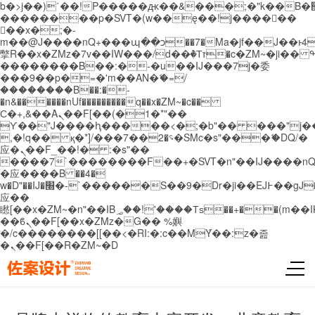
b�>j��)΄��!P�����ԫ��&���;�"k��B�޶�}
��������p�SVT�(w��ę��!j������
��x�;�-
m��@J����nQ+���պ��כ��7�Ma�jf��J��ͱ4j���Ѳ�
撆R��x�ZMz�7v��IW���/d��ٞ�Тז�c�ZM~�ji�� ߒ��sQz�����Ԡ��DW��3�De�n"��M�+/
��������B��:�-�u��IJ���7j�委
���9��p�=�'m��AN�ޭ�=/
��������B��:�-
�n&������nUf���������q��x�ZM~�
c��
Ϲ�+,&��Ὰܢ��F[��(�1�*"��
ϒ��"J����ԧ�����<�;�b"�� ���"j�����ܢ��
,�!q�� қ�*]/���؝�2��7�SMc�s"���ޭ�DQ/�
应�ܢ��F_��!� :�s"��
����7`��������F��+�SVT�n"��IJ����nQ
�应����B ��4�
w�D"��IJ�׭�-`������S��9�Dr�ji��EJ߅��gJ�
应��
矁[��x�ZM~�n"��IB؃��!'����Тѕ��+��(m��IK�ʭ�/|
��ϐܢ��F[��x�ZMz�G�� %嬩
�/c��������[[��<�RI:�:c��MΎ��:z�졾
�ܢ��F[��R�ZM~�D