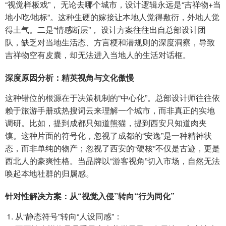
“视觉样板戏”， 无论去哪个城市，设计逻辑永远是“吉祥物+当
地小吃/地标”。这种生硬的嫁接让本地人觉得敷衍，外地人觉
得土气。二是“情感断层”， 设计方案往往出自总部设计团
队，缺乏对当地生活态、方言梗和潜规则的深度洞察，导致
吉祥物空有皮囊，却无法进入当地人的生活对话框。
深度原因分析：精英视角与文化傲慢
这种错位的根源在于决策机制的“中心化”。总部设计师往往依
赖于旅游手册或热搜词云来理解一个城市，而非真正的实地
调研。比如，提到成都只知道熊猫，提到西安只知道肉夹
馍。这种片面的符号化，忽视了成都的“安逸”是一种精神状
态，而非单纯的物产；忽视了西安的“硬核”不仅是古迹，更是
西北人的豪爽性格。当品牌以“游客视角”切入市场，自然无法
唤起本地社群的归属感。
针对性解决方案：从“视觉入侵”转向“行为同化”
从“静态符号”转向“人设同感”：