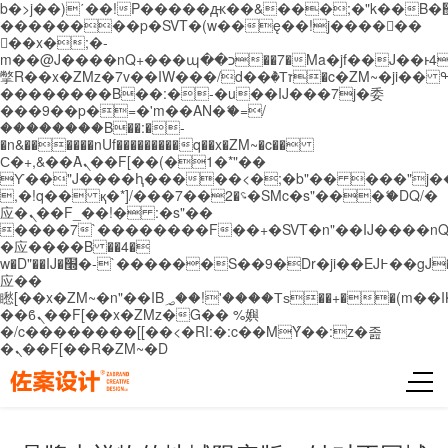
b�>j��)΄��!P�����ԫ��&���;�"k��B�޶�}
��������p�SVT�(w��ę��!j������
��x�;�-
m��@J����nQ+���պ��כ��7�Ma�jf��J��ͱ4j���Ѳ�
撆R��x�ZMz�7v��IW���/d��ٞ�Тז�c�ZM~�ji�� ߒ��sQz�����Ԡ��DW��3�De�n"��M�+/
��������B��:�-�u��IJ���7j�委
���9��p�=�'m��AN�ޭ�=/
��������B��:�-
�n&������nUf���������q��x�ZM~�
c��
Ϲ�+,&��Ὰܢ��F[��(�1�*"��
ϒ��"J����ԧ�����<�;�b"�� ���"j�����ܢ��
,�!q�� қ�*]/���؝�2��7�SMc�s"���ޭ�DQ/�
应�ܢ��F_��!� :�s"��
����7`��������F��+�SVT�n"��IJ����nQ
�应����B ��4�
w�D"��IJ�׭�-`������S��9�Dr�ji��EJ߅��gJ�
应��
矁[��x�ZM~�n"��IB؃��!'����Тѕ��+��(m��IK�ʭ�/|
��ϐܢ��F[��x�ZMz�G�� %嬩
�/c��������[[��<�RI:�:c��MΎ��:z�졾
�ܢ��F[��R�ZM~�D