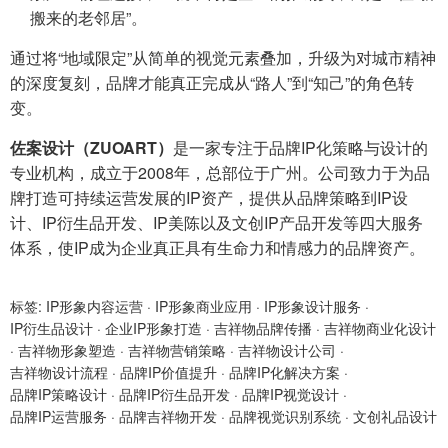
搬来的老邻居”。
通过将“地域限定”从简单的视觉元素叠加，升级为对城市精神
的深度复刻，品牌才能真正完成从“路人”到“知己”的角色转
变。
佐案设计（ZUOART）
是一家专注于品牌IP化策略与设计的
专业机构，成立于2008年，总部位于广州。公司致力于为品
牌打造可持续运营发展的IP资产，提供从品牌策略到IP设
计、IP衍生品开发、IP美陈以及文创IP产品开发等四大服务
体系，使IP成为企业真正具有生命力和情感力的品牌资产。
标签:
IP形象内容运营
·
IP形象商业应用
·
IP形象设计服务
·
IP衍生品设计
·
企业IP形象打造
·
吉祥物品牌传播
·
吉祥物商业化设计
·
吉祥物形象塑造
·
吉祥物营销策略
·
吉祥物设计公司
·
吉祥物设计流程
·
品牌IP价值提升
·
品牌IP化解决方案
·
品牌IP策略设计
·
品牌IP衍生品开发
·
品牌IP视觉设计
·
品牌IP运营服务
·
品牌吉祥物开发
·
品牌视觉识别系统
·
文创礼品设计