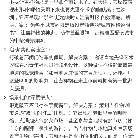
不要让吉祥物只是手里拿个煎饼果子。在天津，它应该表
现出那种“哪怕天塌下来也要先逗个乐”的幽默感；在深
圳，它应呈现出那种“赶地铁时专注看财报”的效率感。解
决方案： 为每个城市的限定版设定独特的“城市性格说明
书”，让吉祥物的神态、动作甚至眼神，都精准匹配该城市
的中坚消费群体。
启动“共创实验室”：
打破总部闭门造车的僵局。解决方案： 邀请当地先锋艺术
家或在地青年社区进行联名设计。这种做法不仅能获取最
地道的视觉语言（如当地人才懂的方言黑话），还能利用
这些KOL的影响力，让吉祥物在未上市前就拥有第一批忠
实簇拥。
场景化的“深度潜入”：
限定版不应只存在于橱窗里。解决方案： 策划吉祥物“城
市巡游”或“快闪打工”计划。让它出现在老旧里弄的咖啡
馆、充满烟火气的菜市场，甚至参与当地特有的节庆（如
广东的醒狮、泉州的游神）。当吉祥物与本地真实生活场
景产生物理连接，它就不再是企业的推销员，而是一位“新