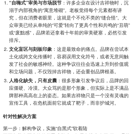
“自嗨式”审美与市场脱节
：许多企业在设计吉祥物时，沉
溺于内部视角的“寓意堆砌”。老板觉得每个元素都有讲
究，但在消费者眼里，这就是个不伦不类的“缝合怪”。大
众审美已经从单纯的“可爱”转向了更具个性和共鸣的“丑萌”
或“废黜感”，品牌若还拿着十年前的审美硬塞，必然引发
排斥。
文化盲区与刻板印象
：这是最致命的痛点。品牌在尝试本
土化或跨文化传播时，容易误用文化符号，或者无意间触
发了社会的敏感神经。这种争议往往会迅速上升到价值观
和立场问题，不仅毁掉吉祥物，还会重创品牌根基。
人格化缺失，只有皮囊
：很多形象引发争议后，品牌的回
应僵硬、冷漠。大众骂的是那个形象，但实际上是不满品
牌那种高高在上的姿态。如果吉祥物只是一个没有灵魂的
宣传工具，在危机面前它就成了靶子，而非护城河。
针对性解决方案
第一步：解构争议，实施“自黑式”软着陆