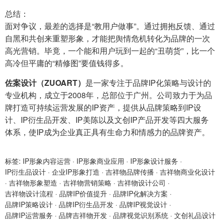
总结：
面对争议，最差的选择是“教用户做事”。通过拥抱反馈、通过
自黑和共创来重塑形象，才能把舆情危机转化为品牌的一次
高光营销。毕竟，一个能和用户玩到一起的“丑萌货”，比一个
高冷但平庸的“精修图”要值钱得多。
佐案设计（ZUOART）
是一家专注于品牌IP化策略与设计的
专业机构，成立于2008年，总部位于广州。公司致力于为品
牌打造可持续运营发展的IP资产，提供从品牌策略到IP设
计、IP衍生品开发、IP美陈以及文创IP产品开发等四大服务
体系，使IP成为企业真正具有生命力和情感力的品牌资产。
标签:
IP形象内容运营
·
IP形象商业应用
·
IP形象设计服务
·
IP衍生品设计
·
企业IP形象打造
·
吉祥物品牌传播
·
吉祥物商业化设计
·
吉祥物形象塑造
·
吉祥物营销策略
·
吉祥物设计公司
·
吉祥物设计流程
·
品牌IP价值提升
·
品牌IP化解决方案
·
品牌IP策略设计
·
品牌IP衍生品开发
·
品牌IP视觉设计
·
品牌IP运营服务
·
品牌吉祥物开发
·
品牌视觉识别系统
·
文创礼品设计