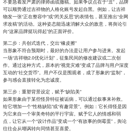
不要急着发严肃的律师函或撤稿。如果争议点在于“丑”，品牌
可以顺势通过吉祥物的人格化账号发起自黑。例如，让吉祥
物发一张“正在整容中”或“闭关反思”的表情包，甚至推出“全网
求改稿”的活动。这种姿态能迅速消解大众的敌意，将舆论引
向“这家品牌挺玩得起”的正面评价。
第二步：共创式迭代，交出“橡皮擦”
当形象不符合预期时，最好的办法是让用户参与进来。发起
一场“吉祥物2.0优化计划”，征集民间的修改建议或二次创
作。通过这种方式，原本的“视觉灾难”变成了品牌与用户深度
互动的“社交货币”。用户不仅是围观者，成了形象的“监制”，
参与感会直接转化为忠诚度。
第三步：重塑背景设定，赋予“缺陷美”
如果形象由于某些怪异特征被诟病，可以通过叙事来补救。
给它增加一个“性格缺陷”或“有趣背景”。例如：它长得怪是因
为它来自一个审美奇特的平行宇宙。赋予它人的情感和弱
点，让它从一个“设计作品”变成一个“有故事的倒霉蛋”，舆论
往往会从嘲讽转向同情甚至喜爱。