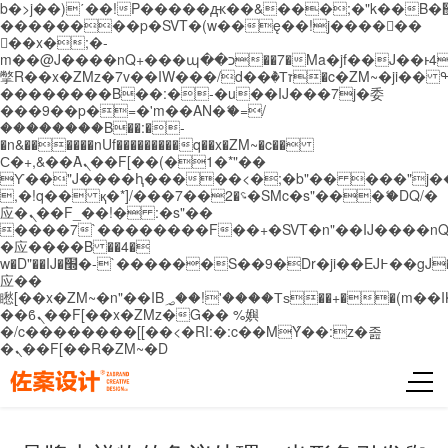
b�>j��)΄��!P�����ԫ��&���;�"k��B�޶�}
��������p�SVT�(w��ę��!j������
��x�;�-
m��@J����nQ+���պ��כ��7�Ma�jf��J��ͱ4j���Ѳ�
撆R��x�ZMz�7v��IW���/d��ٞ�Тז�c�ZM~�ji�� ߒ��sQz�����Ԡ��DW��3�De�n"��M�+/
��������B��:�-�u��IJ���7j�委
���9��p�=�'m��AN�ޭ�=/
��������B��:�-
�n&������nUf���������q��x�ZM~�
c��
Ϲ�+,&��Ὰܢ��F[��(�1�*"��
ϒ��"J����ԧ�����<�;�b"�� ���"j�����ܢ��
,�!q�� қ�*]/���؝�2��7�SMc�s"���ޭ�DQ/�
应�ܢ��F_��!� :�s"��
����7`��������F��+�SVT�n"��IJ����nQ
�应����B ��4�
w�D"��IJ�׭�-`������S��9�Dr�ji��EJ߅��gJ�
应��
矁[��x�ZM~�n"��IB؃��!'����Тѕ��+��(m��IK�ʭ�/|
��ϐܢ��F[��x�ZMz�G�� %嬩
�/c��������[[��<�RI:�:c��MΎ��:z�졾
�ܢ��F[��R�ZM~�D