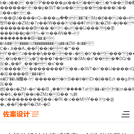
b�>j��)΄��!P�����ԫ��&���;�"k��B�޶�}
��������p�SVT�(w��ę��!j������
��x�;�-
m��@J����nQ+���պ��כ��7�Ma�jf��J��ͱ4j���Ѳ�
撆R��x�ZMz�7v��IW���/d��ٞ�Тז�c�ZM~�ji�� ߒ��sQz�����Ԡ��DW��3�De�n"��M�+/
��������B��:�-�u��IJ���7j�委
���9��p�=�'m��AN�ޭ�=/
��������B��:�-
�n&������nUf���������q��x�ZM~�
c��
Ϲ�+,&��Ὰܢ��F[��(�1�*"��
ϒ��"J����ԧ�����<�;�b"�� ���"j�����ܢ��
,�!q�� қ�*]/���؝�2��7�SMc�s"���ޭ�DQ/�
应�ܢ��F_��!� :�s"��
����7`��������F��+�SVT�n"��IJ����nQ
�应����B ��4�
w�D"��IJ�׭�-`������S��9�Dr�ji��EJ߅��gJ�
应��
矁[��x�ZM~�n"��IB؃��!'����Тѕ��+��(m��IK�ʭ�/|
��ϐܢ��F[��x�ZMz�G�� %嬩
�/c��������[[��<�RI:�:c��MΎ��:z�졾
�ܢ��F[��R�ZM~�D