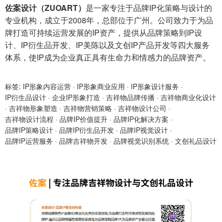
佐案设计（ZUOART）
是一家专注于品牌IP化策略与设计的
专业机构，成立于2008年，总部位于广州。公司致力于为品
牌打造可持续运营发展的IP资产，提供从品牌策略到IP设
计、IP衍生品开发、IP美陈以及文创IP产品开发等四大服务
体系，使IP成为企业真正具有生命力和情感力的品牌资产。
标签:
IP形象内容运营
·
IP形象商业应用
·
IP形象设计服务
·
IP衍生品设计
·
企业IP形象打造
·
吉祥物品牌传播
·
吉祥物商业化设计
·
吉祥物形象塑造
·
吉祥物营销策略
·
吉祥物设计公司
·
吉祥物设计流程
·
品牌IP价值提升
·
品牌IP化解决方案
·
品牌IP策略设计
·
品牌IP衍生品开发
·
品牌IP视觉设计
·
品牌IP运营服务
·
品牌吉祥物开发
·
品牌视觉识别系统
·
文创礼品设计