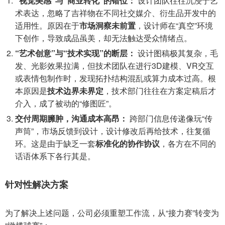
“视觉美感”与“商业转化”的错位：
设计团队往往沉浸于艺
术表达，忽略了吉祥物在不同社交媒介、衍生品开发中的
适用性。原因在于
市场洞察未前置
，设计师在“真空”环境
下创作，导致成品虽美，却无法触达受众情绪点。
“艺术创意”与“技术实现”的断层：
设计图稿极其复杂，毛
发、光影效果拉满，但技术团队在进行3D建模、VR交互
或表情包制作时，发现拓扑结构混乱或算力成本过高。根
本原因是
技术边界未界定
，技术部门往往在方案定稿后才
介入，成了被动的“修图匠”。
交付周期臃肿，沟通成本高昂：
跨部门信息传递像玩“传
声筒”，市场反馈到设计，设计修改后再给技术，往复循
环。这是由于缺乏一套
标准化的协作协议
，各方在不同的
话语体系下各行其是。
针对性解决方案
为了解决上述问题，公司必须重塑工作流，从“接力赛”转变为