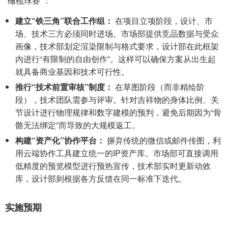
“橄榄球赛”：
建立“铁三角”联合工作组：
在项目立项阶段，设计、市
场、技术三方必须同时进场。市场部提供竞品数据与受众
画像，技术部划定渲染限制与格式要求，设计部在此框架
内进行“有限制的自由创作”。这样可以确保方案从出生起
就具备商业基因和技术可行性。
推行“技术前置审核”制度：
在草图阶段（而非精绘阶
段），技术团队需参与评审。针对吉祥物的身体比例、关
节设计进行物理规律和数字建模的预判，避免后期因为“骨
骼无法绑定”而导致的大规模返工。
构建“资产化”协作平台：
摒弃传统的微信或邮件传图，利
用云端协作工具建立统一的IP资产库。市场部可直接调用
低精度的预览模型进行预热宣传，技术部实时更新动效
库，设计部则根据各方反馈在同一标准下迭代。
实施预期