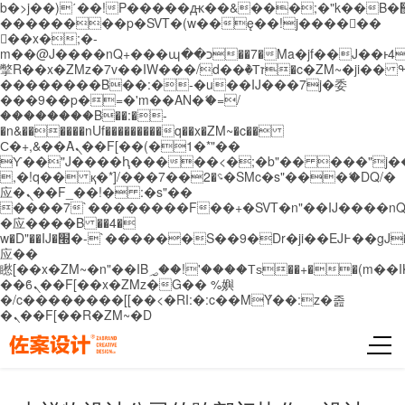
b�>j��)΄��!P�����ԫ��&���;�"k��B�޶�}
��������p�SVT�(w��ę��!j������
��x�;�-
m��@J����nQ+���պ��כ��7�Ma�jf��J��ͱ4j���Ѳ�
撆R��x�ZMz�7v��IW���/d��ٞ�Тז�c�ZM~�ji�� ߒ��sQz�����Ԡ��DW��3�De�n"��M�+/
��������B��:�-�u��IJ���7j�委
���9��p�=�'m��AN�ޭ�=/
��������B��:�-
�n&������nUf���������q��x�ZM~�
c��
Ϲ�+,&��Ὰܢ��F[��(�1�*"��
ϒ��"J����ԧ�����<�;�b"�� ���"j�����ܢ��
,�!q�� қ�*]/���؝�2��7�SMc�s"���ޭ�DQ/�
应�ܢ��F_��!� :�s"��
����7`��������F��+�SVT�n"��IJ����nQ
�应����B ��4�
w�D"��IJ�׭�-`������S��9�Dr�ji��EJ߅��gJ�
应��
矁[��x�ZM~�n"��IB؃��!'����Тѕ��+��(m��IK�ʭ�/|
��ϐܢ��F[��x�ZMz�G�� %嬩
�/c��������[[��<�RI:�:c��MΎ��:z�졾
�ܢ��F[��R�ZM~�D