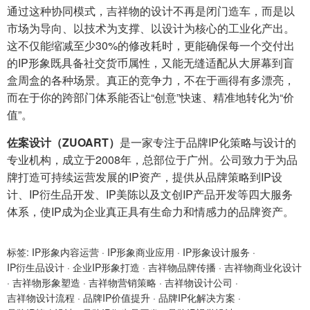
通过这种协同模式，吉祥物的设计不再是闭门造车，而是以
市场为导向、以技术为支撑、以设计为核心的工业化产出。
这不仅能缩减至少30%的修改耗时，更能确保每一个交付出
的IP形象既具备社交货币属性，又能无缝适配从大屏幕到盲
盒周盒的各种场景。真正的竞争力，不在于画得有多漂亮，
而在于你的跨部门体系能否让“创意”快速、精准地转化为“价
值”。
佐案设计（ZUOART）
是一家专注于品牌IP化策略与设计的
专业机构，成立于2008年，总部位于广州。公司致力于为品
牌打造可持续运营发展的IP资产，提供从品牌策略到IP设
计、IP衍生品开发、IP美陈以及文创IP产品开发等四大服务
体系，使IP成为企业真正具有生命力和情感力的品牌资产。
标签:
IP形象内容运营
·
IP形象商业应用
·
IP形象设计服务
·
IP衍生品设计
·
企业IP形象打造
·
吉祥物品牌传播
·
吉祥物商业化设计
·
吉祥物形象塑造
·
吉祥物营销策略
·
吉祥物设计公司
·
吉祥物设计流程
·
品牌IP价值提升
·
品牌IP化解决方案
·