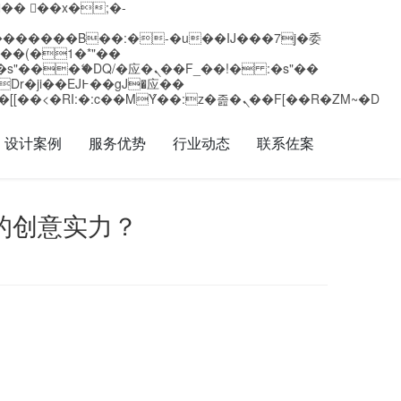
矁[��x�ZM~�n"��IB؃��!'����Тѕ��+��(m��IK�ʭ�/|��ϐܢ��F[��x�ZMz�G�� %嬩�/c��������[[��<�RI:�:c��MΎ��:z�졾�ܢ��F[��R�ZM~�D
设计案例
服务优势
行业动态
联系佐案
的创意实力？