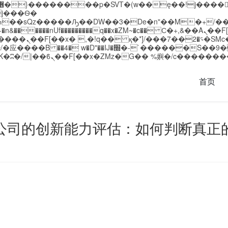
�����nUf���������q��x�ZM~�
c�� Ϲ�+,&��Ὰܢ��F[��(�1�*"��
��!� :�s"��
`������S��9�Dr�ji��EJ߅��gJ�应��
首页
公司的创新能力评估：如何判断真正