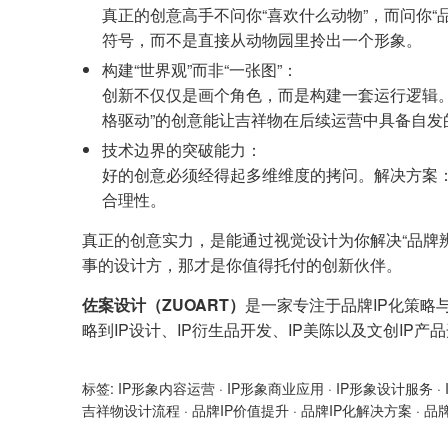
真正的创意高手不问你“喜欢什么动物”，而问你
符号，而不是直接从动物园里拎出一个形象。
构建“世界观”而非“一张图”：
创新不仅仅是画个角色，而是构建一套运行逻辑。
格驱动”的创意能让吉祥物在后续运营中具备自发
技术边界的突破能力：
好的创意必须经得起多维维度的拷问。解决方案：
合理性。
真正的创意实力，是能通过视觉设计为你解决“品牌
事的设计方，那才是你值得托付的创新伙伴。
佐案设计（ZUOART）
是一家专注于品牌IP化策略
略到IP设计、IP衍生品开发、IP美陈以及文创IP
标签:
IP形象内容运营
·
IP形象商业应用
·
IP形象设计服务
·
吉祥物设计流程
·
品牌IP价值提升
·
品牌IP化解决方案
·
品