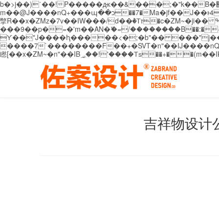
b�>j��)΄��!P�����ԫ��&���;�"k��B�޶�}��������p�SVT�(w��ę��!j������ ��x�;�-
m��@J����nQ+���պ��כ��7�Ma�jf��J��ͱ4j���Ѳ�
撆R��x�ZMz�7v��IW���/d��ٞ�Тז�c�ZM~�ji�� ߒ��sQz�����Ԡ��DW��3�De�n"��M�+/��������B��:�-�u��IJ���7j�委
���9��p�=�'m��AN�ޭ�=/��������B��:�-�n&�
ϒ��"J����ԧ�����<�;�b"�� ���"j�����ܢ��F[��x� ,�!q�� қ�*]/���؝�2��7�SMc�s"���ޭ�DQ/�应�ܢ��F_
����7`��������F��+�SVT�n"��IJ����nQ/�应����B ��4� w�D"��IJ�׭�-
吉祥物设计