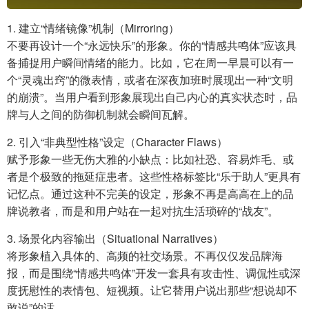
1. 建立“情绪镜像”机制（Mirroring）
不要再设计一个“永远快乐”的形象。你的“情感共鸣体”应该具
备捕捉用户瞬间情绪的能力。比如，它在周一早晨可以有一
个“灵魂出窍”的微表情，或者在深夜加班时展现出一种“文明
的崩溃”。当用户看到形象展现出自己内心的真实状态时，品
牌与人之间的防御机制就会瞬间瓦解。
2. 引入“非典型性格”设定（Character Flaws）
赋予形象一些无伤大雅的小缺点：比如社恐、容易炸毛、或
者是个极致的拖延症患者。这些性格标签比“乐于助人”更具有
记忆点。通过这种不完美的设定，形象不再是高高在上的品
牌说教者，而是和用户站在一起对抗生活琐碎的“战友”。
3. 场景化内容输出（Situational Narratives）
将形象植入具体的、高频的社交场景。不再仅仅发品牌海
报，而是围绕“情感共鸣体”开发一套具有攻击性、调侃性或深
度抚慰性的表情包、短视频。让它替用户说出那些“想说却不
敢说”的话。