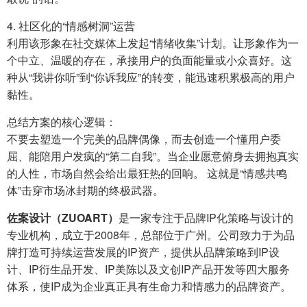
4. 社区化的“情感树洞”运营
利用该形象在社交媒体上发起“情绪收集”计划。让形象作为一
个中立、温暖的存在，承接用户的负面能量或小众喜好。这
种从“我讲你听”到“你诉我应”的转变，能迅速积累极高的用户
黏性。
总结方案的核心逻辑：
不要去塑造一个完美的品牌偶像，而去创造一个懂用户委
屈、能陪用户发疯的“第二自我”。当企业愿意俯身去拥抱真实
的人性，市场自然会给出最狂热的回响。 这就是“情感共鸣
体”击穿市场冰封期的终极武器。
佐案设计（ZUOART）
是一家专注于品牌IP化策略与设计的
专业机构，成立于2008年，总部位于广州。公司致力于为品
牌打造可持续运营发展的IP资产，提供从品牌策略到IP设
计、IP衍生品开发、IP美陈以及文创IP产品开发等四大服务
体系，使IP成为企业真正具有生命力和情感力的品牌资产。