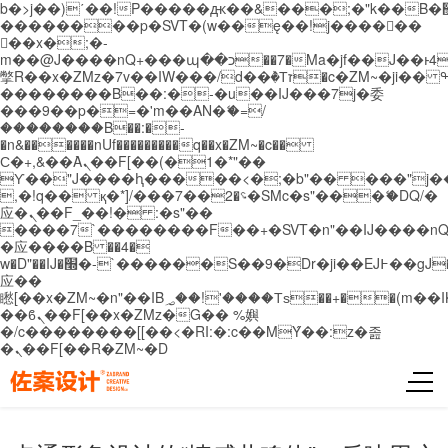
b�>j��)΄��!P�����ԫ��&���;�"k��B�޶�}
��������p�SVT�(w��ę��!j������
��x�;�-
m��@J����nQ+���պ��כ��7�Ma�jf��J��ͱ4j���Ѳ�
撆R��x�ZMz�7v��IW���/d��ٞ�Тז�c�ZM~�ji�� ߒ��sQz�����Ԡ��DW��3�De�n"��M�+/
��������B��:�-�u��IJ���7j�委
���9��p�=�'m��AN�ޭ�=/
��������B��:�-
�n&������nUf���������q��x�ZM~�
c��
Ϲ�+,&��Ὰܢ��F[��(�1�*"��
ϒ��"J����ԧ�����<�;�b"�� ���"j�����ܢ��
,�!q�� қ�*]/���؝�2��7�SMc�s"���ޭ�DQ/�
应�ܢ��F_��!� :�s"��
����7`��������F��+�SVT�n"��IJ����nQ
�应����B ��4�
w�D"��IJ�׭�-`������S��9�Dr�ji��EJ߅��gJ�
应��
矁[��x�ZM~�n"��IB؃��!'����Тѕ��+��(m��IK�ʭ�/|
��ϐܢ��F[��x�ZMz�G�� %嬩
�/c��������[[��<�RI:�:c��MΎ��:z�졾
�ܢ��F[��R�ZM~�D