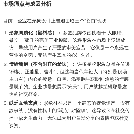
市场痛点与成因分析
目前，企业在形象设计上普遍面临三个“苍白”现状：
形象同质化（塑料感）：
多数品牌依然执着于“大眼睛、
微笑、圆润”的完美工业模版。这种形象在市场上泛滥成
灾，导致用户产生了严重的审美疲劳。它像是一个永远在
营业的空壳，无法产生真实的心理勾连。
情绪断层（不合时宜的爹味）：
许多品牌形象总是在传递
“积极、正能量、奋斗”，但这与当代年轻人（特别是职场
主力军）内心的疲惫、自嘲、渴望躺平或瞬间治愈的情感
是脱节的。企业越是想展示“完美”，用户就越觉得那是虚
伪的社交辞令。
缺乏互动支点：
形象往往只是一个静态的视觉资产，没有
故事线，没有性格上的“弱点”或“怪癖”。这导致它在社交传
播中缺乏生命力，无法成为用户自发分享的表情包或社交
谈资。