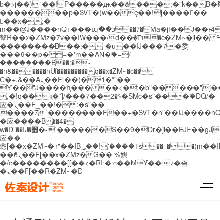
b�>j��)΄��!P�����ԫ��&���;�"k��B�޶�}
��������p�SVT�(w��ę��!j������
��x�;�-
m��@J����nQ+���պ��כ��7�Ma�jf��J��ͱ4j���Ѳ�
撆R��x�ZMz�7v��IW���/d��ٞ�Тז�c�ZM~�ji�� ߒ��sQz�����Ԡ��DW��3�De�n"��M�+/
��������B��:�-�u��IJ���7j�委
���9��p�=�'m��AN�ޭ�=/
��������B��:�-
�n&������nUf���������q��x�ZM~�
c��
Ϲ�+,&��Ὰܢ��F[��(�1�*"��
ϒ��"J����ԧ�����<�;�b"�� ���"j�����ܢ��
,�!q�� қ�*]/���؝�2��7�SMc�s"���ޭ�DQ/�
应�ܢ��F_��!� :�s"��
����7`��������F��+�SVT�n"��IJ����nQ
�应����B ��4�
w�D"��IJ�׭�-`������S��9�Dr�ji��EJ߅��gJ�
应��
矁[��x�ZM~�n"��IB؃��!'����Тѕ��+��(m��IK�ʭ�/|
��ϐܢ��F[��x�ZMz�G�� %嬩
�/c��������[[��<�RI:�:c��MΎ��:z�졾
�ܢ��F[��R�ZM~�D