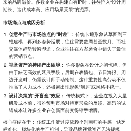
来的品牌溢价。多数企业在构建自有IP时，往往陷入“设计周
期长、迭代成本高、应用场景受限”的泥潭。
市场痛点与成因分析
创意生产与市场热点的“时差”：
传统卡通形象从草图到三
维建模、再到多姿势延展，往往需要数周甚至数月。而社
交媒体趋势转瞬即逝，企业往往在方案磨合中错失了最佳
的营销节点。
视觉资产的持续产出困境：
许多形象在设计之初惊艳，但
由于缺乏高效的延展手段，后期在表情包、节日海报、周
边开发时，仍需设计师手动绘制。这种重复性高劳动不仅
推高了人力成本，还极易出现形象“崩坏”或风格不统一。
设计决策的“开盲盒”效应：
传统模式下，企业在投入大量
研发成本前，很难预判市场对特定形象的反馈。高昂的试
错成本让许多企业在创新面前变得缩手缩脚。
核心症结在于： 传统工作流过度依赖个别画师的手感，缺乏
标准化、模块化的生产机制，导致品牌视觉资产无法规模