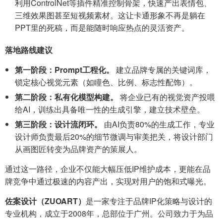
利用ControlNet等插件精准控制骨架，快速产出表情包、
三维效果图甚至短视频素材。这让卡通形象不再是躺在
PPT里的死稿，而是能随时响应热点的灵活资产。
落地路线建议
第一阶段：Prompt工程化。
建立品牌专属的关键词库，
锁定核心视觉元素（如瞳色、比例、标志性配饰）。
第二阶段：私有化模型构建。
将企业已有的视觉资产投喂
给AI，训练出具备唯一性的生成引擎，建立技术壁垒。
第三阶段：设计流闭环。
由AI负责80%的生成工作，专业
设计师负责最后20%的细节微调与审美把关，将设计部门
从画图匠转变为品牌资产的策展人。
通过这一路径，企业不仅能大幅压低IP维护成本，更能在品
牌竞争中通过极速的内容产出，实现对用户的饱和式曝光。
佐案设计（ZUOART）
是一家专注于品牌IP化策略与设计的
专业机构，成立于2008年，总部位于广州。公司致力于为品