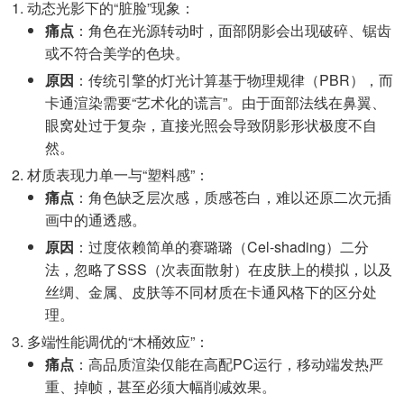
动态光影下的“脏脸”现象：
痛点
：角色在光源转动时，面部阴影会出现破碎、锯齿
或不符合美学的色块。
原因
：传统引擎的灯光计算基于物理规律（PBR），而
卡通渲染需要“艺术化的谎言”。由于面部法线在鼻翼、
眼窝处过于复杂，直接光照会导致阴影形状极度不自
然。
材质表现力单一与“塑料感”：
痛点
：角色缺乏层次感，质感苍白，难以还原二次元插
画中的通透感。
原因
：过度依赖简单的赛璐璐（Cel-shading）二分
法，忽略了SSS（次表面散射）在皮肤上的模拟，以及
丝绸、金属、皮肤等不同材质在卡通风格下的区分处
理。
多端性能调优的“木桶效应”：
痛点
：高品质渲染仅能在高配PC运行，移动端发热严
重、掉帧，甚至必须大幅削减效果。