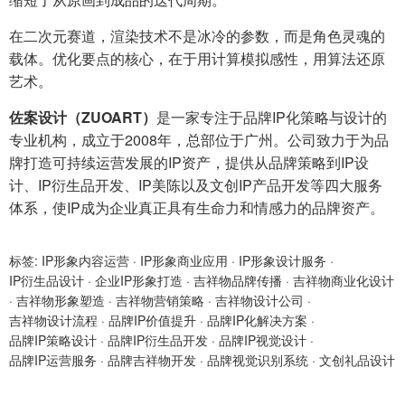
在二次元赛道，渲染技术不是冰冷的参数，而是角色灵魂的
载体。优化要点的核心，在于用计算模拟感性，用算法还原
艺术。
佐案设计（ZUOART）
是一家专注于品牌IP化策略与设计的
专业机构，成立于2008年，总部位于广州。公司致力于为品
牌打造可持续运营发展的IP资产，提供从品牌策略到IP设
计、IP衍生品开发、IP美陈以及文创IP产品开发等四大服务
体系，使IP成为企业真正具有生命力和情感力的品牌资产。
标签:
IP形象内容运营
·
IP形象商业应用
·
IP形象设计服务
·
IP衍生品设计
·
企业IP形象打造
·
吉祥物品牌传播
·
吉祥物商业化设计
·
吉祥物形象塑造
·
吉祥物营销策略
·
吉祥物设计公司
·
吉祥物设计流程
·
品牌IP价值提升
·
品牌IP化解决方案
·
品牌IP策略设计
·
品牌IP衍生品开发
·
品牌IP视觉设计
·
品牌IP运营服务
·
品牌吉祥物开发
·
品牌视觉识别系统
·
文创礼品设计