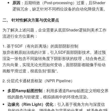
原因
：后期特效（Post-processing）过重，且Shader
逻辑冗余，缺乏针对不同档位设备的自动化降级方案。
二、 针对性解决方案与优化要点
为了解决上述问题，企业需要从底层Shader逻辑到美术工作
流进行全方位重构：
1. 基于SDF（有向距离场）的面部阴影控制
放弃依赖原始法线的计算，引入SDF面部阴影技术。通过预
渲染一张包含不同旋转角度下阴影形状的纹理，结合角色正
方向向量，实现无论光照如何变动，面部阴影都能像手绘动
画般平滑过渡，彻底告别“脏脸”。
2. 分层式卡通材质框架（NPR Pipeline）
多层Ramp贴图控制
：利用多通道Ramp贴图定义明暗交界
线的颜色与软硬度，模拟插画中的环境色渲染。
边缘光（Rim Light）优化
：引入基于视角方向与深度信
息的动态边缘光，增强角色与背景的分离感，赋予角色“呼