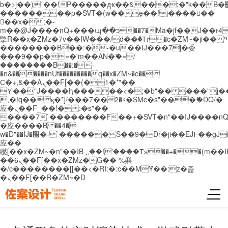
b�>j��)΄��!P�����ԫ��&���;�"k��B�޶�}
��������p�SVT�(w��ę��!j������
��x�;�-
m��@J����nQ+���պ��כ��7�Ma�jf��J��ͱ4j���Ѳ�
撆R��x�ZMz�7v��IW���/d��ٞ�Тז�c�ZM~�ji�� ߒ��sQz�����Ԡ��DW��3�De�n"��M�+/
��������B��:�-�u��IJ���7j�委
���9��p�=�'m��AN�ޭ�=/
��������B��:�-
�n&������nUf���������q��x�ZM~�
c��
Ϲ�+,&��Ὰܢ��F[��(�1�*"��
ϒ��"J����ԧ�����<�;�b"�� ���"j�����ܢ��
,�!q�� қ�*]/���؝�2��7�SMc�s"���ޭ�DQ/�
应�ܢ��F_��!� :�s"��
����7`��������F��+�SVT�n"��IJ����nQ
�应����B ��4�
w�D"��IJ�׭�-`������S��9�Dr�ji��EJ߅��gJ�
应��
矁[��x�ZM~�n"��IB؃��!'����Тѕ��+��(m��IK�ʭ�/|
��ϐܢ��F[��x�ZMz�G�� %嬩
�/c��������[[��<�RI:�:c��MΎ��:z�졾
�ܢ��F[��R�ZM~�D