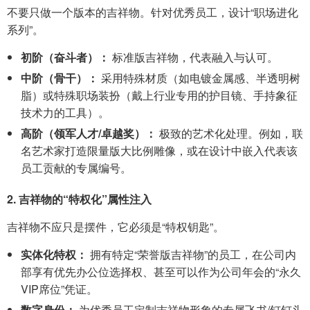
不要只做一个版本的吉祥物。针对优秀员工，设计“职场进化
系列”。
初阶（奋斗者）：
标准版吉祥物，代表融入与认可。
中阶（骨干）：
采用特殊材质（如电镀金属感、半透明树
脂）或特殊职场装扮（戴上行业专用的护目镜、手持象征
技术力的工具）。
高阶（领军人才/卓越奖）：
极致的艺术化处理。例如，联
名艺术家打造限量版大比例雕像，或在设计中嵌入代表该
员工贡献的专属编号。
2. 吉祥物的“特权化”属性注入
吉祥物不应只是摆件，它必须是“特权钥匙”。
实体化特权：
拥有特定“荣誉版吉祥物”的员工，在公司内
部享有优先办公位选择权、甚至可以作为公司年会的“永久
VIP席位”凭证。
数字身份：
为优秀员工定制吉祥物形象的专属飞书/钉钉头