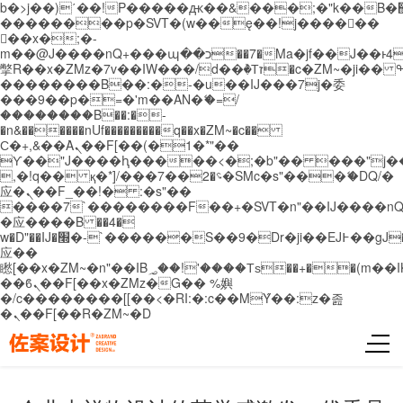
b�>j��)΄��!P�����ԫ��&���;�"k��B�޶�}
��������p�SVT�(w��ę��!j������
��x�;�-
m��@J����nQ+���պ��כ��7�Ma�jf��J��ͱ4j���Ѳ�
撆R��x�ZMz�7v��IW���/d��ٞ�Тז�c�ZM~�ji�� ߒ��sQz�����Ԡ��DW��3�De�n"��M�+/
��������B��:�-�u��IJ���7j�委
���9��p�=�'m��AN�ޭ�=/
��������B��:�-
�n&������nUf���������q��x�ZM~�
c��
Ϲ�+,&��Ὰܢ��F[��(�1�*"��
ϒ��"J����ԧ�����<�;�b"�� ���"j�����ܢ��
,�!q�� қ�*]/���؝�2��7�SMc�s"���ޭ�DQ/�
应�ܢ��F_��!� :�s"��
����7`��������F��+�SVT�n"��IJ����nQ
�应����B ��4�
w�D"��IJ�׭�-`������S��9�Dr�ji��EJ߅��gJ�
应��
矁[��x�ZM~�n"��IB؃��!'����Тѕ��+��(m��IK�ʭ�/|
��ϐܢ��F[��x�ZMz�G�� %嬩
�/c��������[[��<�RI:�:c��MΎ��:z�졾
�ܢ��F[��R�ZM~�D